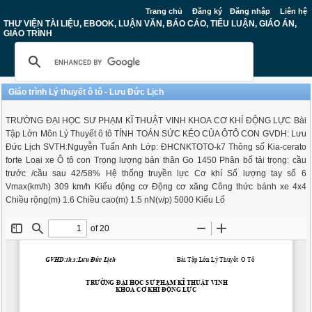
Trang chủ
Đăng ký
Đăng nhập
Liên hệ
THƯ VIỆN TÀI LIỆU, EBOOK, LUẬN VĂN, BÁO CÁO, TIỂU LUẬN, GIÁO ÁN,
GIÁO TRÌNH
Giáo trình Lý thuyết ô tô - Lưu Đức Lịch
TRƯỜNG ĐẠI HỌC SƯ PHẠM KĨ THUẬT VINH KHOA CƠ KHÍ ĐỘNG LỰC Bài
Tập Lớn Môn Lý Thuyết ô tô TÍNH TOÁN SỨC KÉO CỦA ÔTÔ CON GVDH: Lưu
Đức Lịch SVTH:Nguyễn Tuấn Anh Lớp: ĐHCNKTOTO-k7 Thông số Kia-cerato
forte Loại xe Ô tô con Trọng lượng bản thân Go 1450 Phân bố tải trọng: cầu
trước /cầu sau 42/58% Hệ thống truyền lực Cơ khí Số lượng tay số 6
Vmax(km/h) 309 km/h Kiểu động cơ Động cơ xăng Công thức bánh xe 4x4
Chiều rộng(m) 1.6 Chiều cao(m) 1.5 nN(v/p) 5000 Kiểu Lố