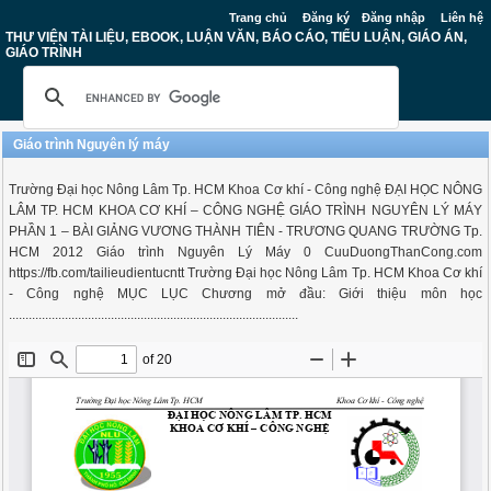
Trang chủ
Đăng ký
Đăng nhập
Liên hệ
THƯ VIỆN TÀI LIỆU, EBOOK, LUẬN VĂN, BÁO CÁO, TIỂU LUẬN, GIÁO ÁN,
GIÁO TRÌNH
Giáo trình Nguyên lý máy
Trường Đại học Nông Lâm Tp. HCM Khoa Cơ khí - Công nghệ ĐẠI HỌC NÔNG
LÂM TP. HCM KHOA CƠ KHÍ – CÔNG NGHỆ GIÁO TRÌNH NGUYÊN LÝ MÁY
PHẦN 1 – BÀI GIẢNG VƯƠNG THÀNH TIÊN - TRƯƠNG QUANG TRƯỜNG Tp.
HCM 2012 Giáo trình Nguyên Lý Máy 0 CuuDuongThanCong.com
https://fb.com/tailieudientucntt Trường Đại học Nông Lâm Tp. HCM Khoa Cơ khí
- Công nghệ MỤC LỤC Chương mở đầu: Giới thiệu môn học
........................................................................................