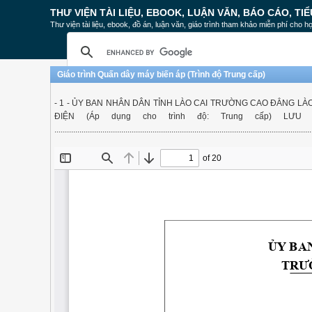
THƯ VIỆN TÀI LIỆU, EBOOK, LUẬN VĂN, BÁO CÁO, TIỂ
Thư viện tài liệu, ebook, đồ án, luận văn, giáo trình tham khảo miễn phí cho họ
Giáo trình Quấn dây máy biến áp (Trình độ Trung cấp)
- 1 - ỦY BAN NHÂN DÂN TỈNH LÀO CAI TRƯỜNG CAO ĐẲNG LÀ
ĐIỆN (Áp dụng cho trình độ: Trung cấp) 
...................................................................................................................