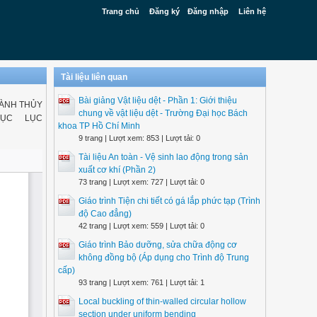
Trang chủ
Đăng ký
Đăng nhập
Liên hệ
Tài liệu liên quan
Bài giảng Vật liệu dệt - Phần 1: Giới thiệu
HÀNH THỦY
chung về vật liệu dệt - Trường Đại học Bách
MỤC LỤC
khoa TP Hồ Chí Minh
9 trang | Lượt xem: 853 | Lượt tải: 0
Tài liệu An toàn - Vệ sinh lao động trong sản
xuất cơ khí (Phần 2)
73 trang | Lượt xem: 727 | Lượt tải: 0
Giáo trình Tiện chi tiết có gá lắp phức tạp (Trình
độ Cao đẳng)
42 trang | Lượt xem: 559 | Lượt tải: 0
Giáo trình Bảo dưỡng, sửa chữa động cơ
không đồng bộ (Áp dụng cho Trình độ Trung
cấp)
93 trang | Lượt xem: 761 | Lượt tải: 1
Local buckling of thin-walled circular hollow
section under uniform bending