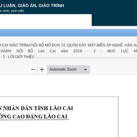
U LUẬN, GIÁO ÁN, GIÁO TRÌNH
c sinh, sinh viên
O CAI GIÁO TRÌNH NỘI BỘ MÔ ĐUN 15: QUẤN DÂY MÁY BIẾN ÁP NGHỀ: VẬN 
LƯU HÀNH NỘI BỘ Lào Cai năm 2019 - 2 - MỤC LỤC 
........ - 2 - LỜI GIỚI THIỆU .............................................................................................................