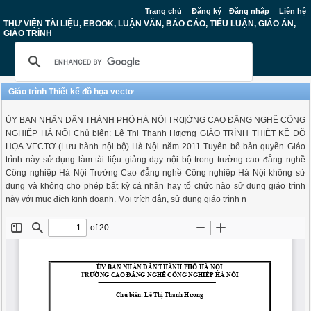
Trang chủ
Đăng ký
Đăng nhập
Liên hệ
THƯ VIỆN TÀI LIỆU, EBOOK, LUẬN VĂN, BÁO CÁO, TIỂU LUẬN, GIÁO ÁN,
GIÁO TRÌNH
Giáo trình Thiết kế đồ họa vectơ
ỦY BAN NHÂN DÂN THÀNH PHỐ HÀ NỘI TRƢỜNG CAO ĐẲNG NGHỀ CÔNG
NGHIỆP HÀ NỘI Chủ biên: Lê Thị Thanh Hƣơng GIÁO TRÌNH THIẾT KẾ ĐỒ
HỌA VECTƠ (Lưu hành nội bộ) Hà Nội năm 2011 Tuyên bố bản quyền Giáo
trình này sử dụng làm tài liệu giảng dạy nội bộ trong trường cao đẳng nghề
Công nghiệp Hà Nội Trường Cao đẳng nghề Công nghiệp Hà Nội không sử
dụng và không cho phép bất kỳ cá nhân hay tổ chức nào sử dụng giáo trình
này với mục đích kinh doanh. Mọi trích dẫn, sử dụng giáo trình n