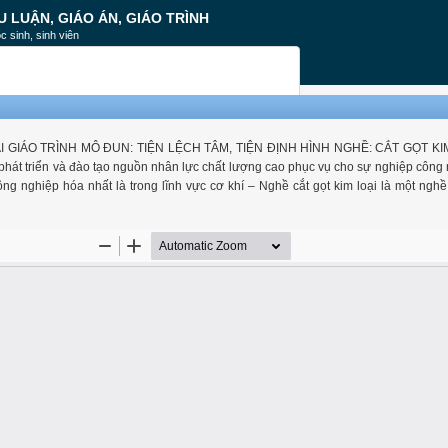
U LUẬN, GIÁO ÁN, GIÁO TRÌNH
c sinh, sinh viên
GIÁO TRÌNH MÔ ĐUN: TIỆN LỆCH TÂM, TIỆN ĐỊNH HÌNH NGHỀ: CẮT GỌT KIM
hát triển và đào tạo nguồn nhân lực chất lượng cao phục vụ cho sự nghiệp công
g nghiệp hóa nhất là trong lĩnh vực cơ khí – Nghề cắt gọt kim loại là một nghề