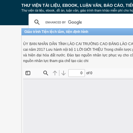
THƯ VIỆN TÀI LIỆU, EBOOK, LUẬN VĂN, BÁO CÁO, TIỂ
Thư viện tài liệu, ebook, đồ án, luận văn, giáo trình tham khảo miễn phí cho họ
Giáo trình Tiện lệch tâm, tiện định hình
ỦY BAN NHÂN DÂN TỈNH LÀO CAI TRƯỜNG CAO ĐẲNG LÀO CAI 
cai năm 2017 Lưu hành nội bộ 1 LỜI GIỚI THIỆU Trong chiến lược p
và hiện đại hóa đất nước. Đào tạo nguồn nhân lực phục vụ cho côn
nguồn nhân lực tham gia chế tạo các chi