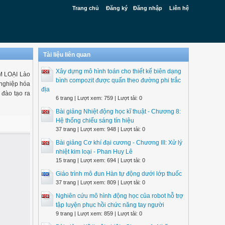
Trang chủ
Đăng ký
Đăng nhập
Liên hệ
Tài liệu liên quan
Xây dựng mô hình toán cho thiết kế biên dạng
 LOẠI Lào
bình compozit được quấn theo đường phi trắc
 nghiệp hóa
địa
 đào tạo ra
6 trang | Lượt xem: 759 | Lượt tải: 0
Bài giảng Nhiệt động học kĩ thuật - Chương 8:
Hệ thống chiếu sáng tín hiệu
37 trang | Lượt xem: 948 | Lượt tải: 0
Bài giảng Cơ khí đại cương - Chương III: Xử lý
nhiệt kim loại - Phan Huy Lê
15 trang | Lượt xem: 694 | Lượt tải: 0
Giáo trình mô đun Hàn tự động dưới lớp thuốc
37 trang | Lượt xem: 809 | Lượt tải: 0
Nghiên cứu mô hình động học của robot hỗ trợ
tập luyện phục hồi chức năng tay người
9 trang | Lượt xem: 859 | Lượt tải: 0