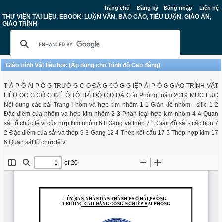
Trang chủ
Đăng ký
Đăng nhập
Liên hệ
THƯ VIỆN TÀI LIỆU, EBOOK, LUẬN VĂN, BÁO CÁO, TIỂU LUẬN, GIÁO ÁN,
GIÁO TRÌNH
Giáo trình Vật liệu học (Áp dụng cho Trình độ Cao đẳng)
T À P Ố ẢI P Ò G TRƯỜ G C O ĐẲ G CÔ G G IỆP ẢI P Ò G GIÁO TRÌNH VẬT
LIỆU ỌC G CÔ G G Ệ Ô TÔ TRÌ ĐỘ C O ĐẲ G ải Phòng, năm 2019 MỤC LỤC
Nội dung các bài Trang I hôm và hợp kim nhôm 1 1 Giản đồ nhôm - silic 1 2
Đặc điểm của nhôm và hợp kim nhôm 2 3 Phân loại hợp kim nhôm 4 4 Quan
sát tổ chức tế vi của hợp kim nhôm 6 II Gang và thép 7 1 Giản đồ sắt - các bon 7
2 Đặc điểm của sắt và thép 9 3 Gang 12 4 Thép kết cấu 17 5 Thép hợp kim 17
6 Quan sát tổ chức tế v