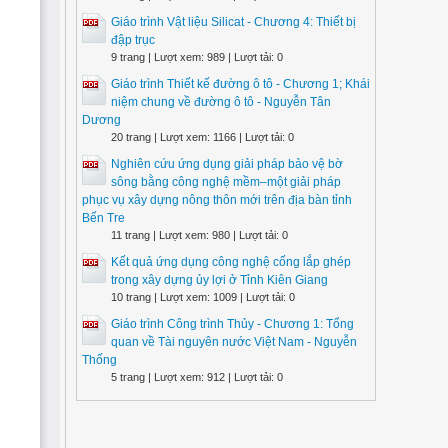
Giáo trình Vật liệu Silicat - Chương 4: Thiết bị
đập trục
9 trang | Lượt xem: 989 | Lượt tải: 0
Giáo trình Thiết kế đường ô tô - Chương 1; Khái
niệm chung về đường ô tô - Nguyễn Tân
Dương
20 trang | Lượt xem: 1166 | Lượt tải: 0
Nghiên cứu ứng dụng giải pháp bảo vệ bờ
sông bằng công nghệ mềm–một giải pháp
phục vụ xây dựng nông thôn mới trên địa bàn tỉnh
Bến Tre
11 trang | Lượt xem: 980 | Lượt tải: 0
Kết quả ứng dụng công nghệ cống lắp ghép
trong xây dựng ủy lợi ở Tỉnh Kiên Giang
10 trang | Lượt xem: 1009 | Lượt tải: 0
Giáo trình Công trình Thủy - Chương 1: Tổng
quan về Tài nguyên nước Việt Nam - Nguyễn
Thống
5 trang | Lượt xem: 912 | Lượt tải: 0