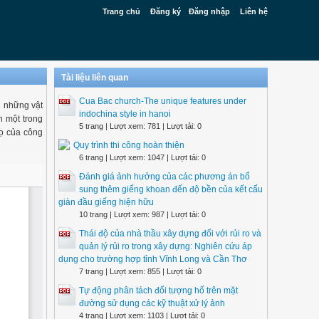
Trang chủ
Đăng ký
Đăng nhập
Liên hệ
Tài liệu liên quan
Cua Bac church-The unique features under
n những vật
indochina style in hanoi
h một trong
5 trang | Lượt xem: 781 | Lượt tải: 0
họ của công
Quy trình thi công hoàn thiện
6 trang | Lượt xem: 1047 | Lượt tải: 0
Đánh giá ảnh hưởng của các phương án bổ
sung thêm giếng khoan đến độ bền của kết cấu
giàn đầu giếng hiện hữu
10 trang | Lượt xem: 987 | Lượt tải: 0
Thái độ của nhà thầu xây dựng đối với rủi ro và
quản lý rủi ro trong xây dựng: Nghiên cứu áp
dụng cho trường hợp tỉnh Vĩnh Long và Cần Thơ
7 trang | Lượt xem: 855 | Lượt tải: 0
Tự động phân tách đối tượng hố trên mặt
đường sử dụng các kỹ thuật xử lý ảnh
4 trang | Lượt xem: 1103 | Lượt tải: 0