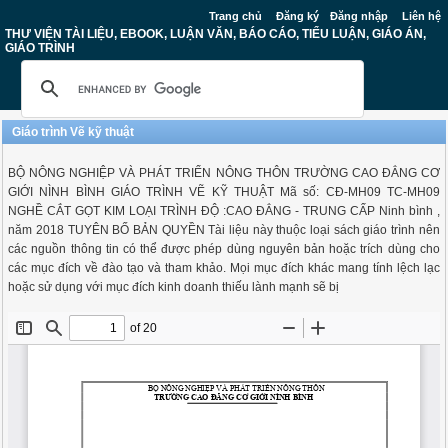
Trang chủ
Đăng ký
Đăng nhập
Liên hệ
THƯ VIỆN TÀI LIỆU, EBOOK, LUẬN VĂN, BÁO CÁO, TIỂU LUẬN, GIÁO ÁN,
GIÁO TRÌNH
Giáo trình Vẽ kỹ thuật
BỘ NÔNG NGHIỆP VÀ PHÁT TRIỂN NÔNG THÔN TRƯỜNG CAO ĐẲNG CƠ
GIỚI NÌNH BÌNH GIÁO TRÌNH VẼ KỸ THUẬT Mã số: CĐ-MH09 TC-MH09
NGHỀ CẮT GỌT KIM LOẠI TRÌNH ĐỘ :CAO ĐẲNG - TRUNG CẤP Ninh bình ,
năm 2018 TUYÊN BỐ BẢN QUYỀN Tài liệu này thuộc loại sách giáo trình nên
các nguồn thông tin có thể được phép dùng nguyên bản hoặc trích dùng cho
các mục đích về đào tạo và tham khảo. Mọi mục đích khác mang tính lệch lạc
hoặc sử dụng với mục đích kinh doanh thiếu lành mạnh sẽ bị