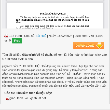
138 trang
|
Chia sẻ:
Tài Huệ
| Ngày: 16/02/2024
| Lượt xem: 765
| Lượt
tải: 0
Free
Tóm tắt tài liệu
Giáo trình Vẽ kỹ thuật
, để xem tài liệu hoàn chỉnh bạn click vào
nút DOWNLOAD ở trên
ị nghiêm cấm. 2 LỜI GIỚI THIỆU Để đáp ứng nhu cầu về tài liệu học tập cho học sinh - sinh viên và tài liệu cho giáo viên khi giảng dạy. Tổ môn Lý thuyết cơ sở Trường cao đẳng Cơ giới Ninh Bình đã biên soạn bộ giáo trình “VẼ KỸ THUẬT”. Đây là môn học kỹ thuật cơ sở trong chương trình đào tạo nghề Cơ khí - Trình độ Cao đẳng nghề, Trung cấp nghề. Nhóm biên soạn đã tham khảo các tài liệu : “ Vẽ kỹ thuật “ dùng cho sinh viên các trường cao đẳng, Đại học kỹ thuật của tác giả Trần Hữu Quế và Nguyễn Văn Tuấn năm 2006, Tài liệu “Vẽ kỹ thuật tiêu chuẩn quốc tế” biên dịch của Trần Hữu Quế và Nguyễn Văn Tuấn năm 2005 và nhiều tài liệu khác. Mặc dù nhóm biên soạn đã có nhiều cố gắng nhưng không tránh được những thiếu sót. Rất mong đồng nghiệp và độc giả góp ý kiến để giáo trình ngày càng hoàn thiện hơn. Xin trân thành cảm ơn! Ninh Bình, ngày tháng 6 năm 2018 Tham gia biên soạn 1. Chủ biên: Đinh Văn Mười 2. Các Giáo viên Nguyễn Văn Thường Đàm Văn Tới 3 MỤC LỤC GIÁO TRÌNH ...................................................................................................... 1 VẼ KỸ THUẬT ................................................................................................... 1 LỜI GIỚI THIỆU .................................................................................................. 3 3.Những tiêu chuẩn trình bày bản vẽ .................................................................... 6 Chương 4: Giao tuyến của vật thể ......................................................................... 7 Chương 4: Giao tuyến của vật thể ......................................................................... 7 Chương 6: Hình chiếu của vật thể ......................................................................... 7 Chương 9: Bản vẽ lắp ..................................................................................... 7 Chương 10: Bản vẽ sơ đồ ............................................................................... 7 CHƯƠNG 1: .......................................................................................................... 9 TIÊU CHUẨN VIỆT NAM VỀ TRÌNH BÀY BẢN VẼ KỸ THUẬT ................ 9 1. Vật liệu, dụng cụ vẽ và cách sử dụng: ........................................................... 9 1.2. Dụng cụ vẽ và cách sử dụng ....................................................................... 9 2 : Trình tự thiết lập bản vẽ .............................................................................. 12 3. Những tiêu chuẩn trình bày bản vẽ ............................................................. 12 CHƯƠNG 2: VẼ HÌNH HỌC ............................................................................. 27 2. Vẽ góc .......................................................................................................... 27 3. Chia đều đường tròn..................................................................................... 28 4. Vẽ nối tiếp .................................................................................................... 31 CHƯƠNG 3: VẼ HÌNH CHIẾU VUÔNG GÓC ................................................ 43 1. Khái niệm về các phép chiếu ....................................................................... 43 2. Hình chiếu của điểm, đường thẳng, mặt phẳng. ....................................... 44 3. Hình chiếu của các khối hình học. .............................................................. 50 CHƯƠNG 4: GIAO TUYẾN CỦA VẬT THỂ .................................................. 57 1. Giao tuyến phẳng: ........................................................................................ 57 4. CHIẾU VẬT THỂ: ...................................................................................... 64 CHƯƠNG 5: HÌNH CHIẾU TRỤC ĐO ............................................................. 69 1. Khái niệm về hình chiếu trục đo .................................................................. 69 2. Phân loại hình chiếu trục đo thường dùng .................................................. 70 3. Cách dựng hình chiếu trục đo ..................................................................... 74 CHƯƠNG 6: HÌNH CHIẾU CỦA VẬT THỂ .................................................... 78 1. Hình chiếu .................................................................................................... 78 2. Cách vẽ hình chiếu vật thể ........................................................................... 82 3. Cách ghi kích thước của vật thể ................................................................... 86 4. Đọc bản vẽ hình chiếu vật thể ...................................................................... 88 CHƯƠNG 7: ........................................................................................................ 95 HÌNH CẮT VÀ MẶT CẮT ................................................................................ 95 1. Khái niệm về hình cắt và mặt cắt: ................................................................ 95 2.Hình cắt: ........................................................................................................ 97 2. Chia theo số lượng mặt phẳng cắt:............................................................... 99 3. Mặt cắt: ...................................................................................................... 102 4. Hình trích: .................................................................................................. 102 CHƯƠNG 8: BẢN VẼ CHI TIẾT ................................................................... 107 1. Nội dung của bản vẽ chi tiết ...................................................................... 107 4 2. Hình biểu diễn của chi tiết : ...................................................................... 107 3. Kích thước của chi tiết ............................................................................... 110 4 : Cách đọc bản vẽ chi tiết ............................................................................ 114 CHƯƠNG 9: BẢN VẼ LẮP ............................................................................ 116 1. Nội dung của bản vẽ lắp: ............................................................................... 116 2. Các qui ước biểu diễn trên bản vẽ lắp: ...................................................... 117 3. Biểu diễn một số kết cấu trên bản vẽ lắp ................................................... 119 4. Đọc bản vẽ lắp ........................................................................................... 121 CHƯƠNG 10: BẢN VẼ SƠ ĐỒ ...................................................................... 127 1. Sơ đồ hệ thống truyền động cơ khí: ........................................................... 127 2- Sơ đồ hệ thống điện: .................................................................................. 131 3. Sơ đồ hệ thống thuỷ lực, khí nén: .............................................................. 133 Tài liệu tham khảo ............................................................................................. 138 5 MÔN HỌC VẼ KỸ THUẬT Mã môn học: MH09 Vị trí, tính chất của môn học: - Vị trí: Vẽ kỹ thuật là môn học được bố trí trước các môn học, mô đun đào tạo nghề. - Tính chất: Là môn học lý thuyết cơ sở thuộc các môn học, mô đun kỹ thuật cơ sở nghề. Mục tiêu môn học: - Phân tích được bản vẽ chi tiết và bản vẽ lắp. - Vẽ được các chi tiết cơ khí và tách được chi tiết từ bản vẽ lắp. - Vẽ được bản vẽ lắp đơn giản. - Vận dụng được những kiến thức của môn học để tiếp thu tốt các môn học, Mô đun chuyên môn nghề. - Có ý thức trách nhiệm, cẩn thận, chủ động sáng tạo trong học tập. Nội dung môn học: Thời gian Bài Kiểm Số Tên chương mục Tổng Lý tập tra* (LT TT số thuyết thực hoặc hành TH) Chương 1: Tiêu chuẩn Việt Nam về 4 4 0 trình bày bản vẽ kỹ thuật 0 1. Vật liệu và dụng cụ vẽ 1 1 0 0 I 2. Trình tự thiết lập bản vẽ 1 1 0 0 3.Những tiêu chuẩn trình bày bản 2 2 0 vẽ 0 Chương 2: Vẽ hình học 5 3 2 0 II 1. Dựng hình 2 1 1 0 2. Vẽ nối tiếp 3 2 1 0 Chương 3: Vẽ hình chiếu vuông 7 5 1 góc 1 1. Khái niệm về các phép chiếu 1 1 0 0 2. Hình chiếu của điểm, đường III 3 3 0 thẳng, mặt phẳng 0 3. Hình chiếu của các khối hình học 2 1 1 0 * Kiểm tra 1 0 0 1 6 Chương 4: Giao tuyến của vật thể 6 3 3 0 1. Giao tuyến của mặt phẳng với 2 1 1 0 IV khối hình học 2. Giao tuyến của hai khối hình học 4 2 2 0 Chương 4: Giao tuyến của vật thể 6 3 3 0 Chương 5: Hình chiếu trục đo 4 3 1 0 1. Khái niệm về hình chiếu trục đo 1 1 0 0 V 2. Hình chiếu trục đo xiên cân 1 1 0 0 3. Hình chiếu trục đo vuông góc 2 1 1 đều 0 Chương 6: Hình chiếu của vật thể 5 4 1 0 1. Các loại hình chiếu 1 1 0 0 VI 2. Cách vẽ hình chiếu của vật thể 1 1 0 0 3. Cách ghi kích thước của vật thể 1 1 0 0 4. Đọc bản vẽ hình chiếu của vật 2 1 1 thể 0 Chương 7: Hình cắt và mặt cắt 6 4 1 1 1. Khái niệm về hình cắt, mặt cắt 1 1 0 0 VII 2. Hình cắt 2 1 1 0 3. Mặt cắt 1 1 0 0 4. Hình trích 1 1 0 0 * Kiểm tra 1 0 0 1 Chương 8: Bản vẽ chi tiết 4 3 1 0 1. Các loại bản vẽ cơ khí 1 1 0 0 VIII 2. Hình biểu diễn của chi tiết 1 1 0 0 3. Kích thước của chi tiết 1 1 0 0 4. Đọc bản vẽ chi tiết 1 0 1 0 Chương 9: Bản vẽ lắp 6 4 2 0 1. Nội dung bản vẽ lắp 1 1 0 0 IX 2. Các quy ước biểu diễn trên bản 2 2 0 vẽ lắp 0 3. Đọc bản vẽ lắp 3 1 2 0 Chương 10: Bản vẽ sơ đồ 6 3 2 1 1. Sơ đồ động 2 1 1 0 X 2. Sơ đồ hệ thống điện 2 1 1 0 3. Sơ đồ hệ thống thủy lực, khí nén 1 1 0 0 7 * Kiểm tra 1 0 0 1 Chương 11: Bản vẽ công trình nền 7 4 2 1 và móng 1. Bản vẽ công trình xây dựng nền 3 2 1 0 XI và móng 2. Bản vẽ thi công nền và móng 3 2 1 0 * Kiểm tra 1 0 0 1 Cộng 60 40 16 4 8 CHƯƠNG 1: TIÊU CHUẨN VIỆT NAM VỀ TRÌNH BÀY BẢN VẼ KỸ THUẬT Mã chương: 09.01 MỤC TIÊU: - Trình bày được những kiến thức cơ bản về tiêu chuẩn
Các file đính kèm theo tài liệu này:
giao_trinh_ve_ky_thuat.pdf