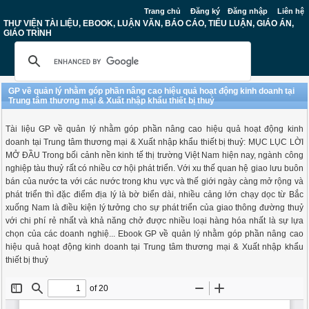
Trang chủ
Đăng ký
Đăng nhập
Liên hệ
THƯ VIỆN TÀI LIỆU, EBOOK, LUẬN VĂN, BÁO CÁO, TIỂU LUẬN, GIÁO ÁN,
GIÁO TRÌNH
GP về quản lý nhằm góp phần nâng cao hiệu quả hoạt động kinh doanh tại
Trung tâm thương mại & Xuất nhập khẩu thiết bị thuỷ
Tài liệu GP về quản lý nhằm góp phần nâng cao hiệu quả hoạt động kinh
doanh tại Trung tâm thương mại & Xuất nhập khẩu thiết bị thuỷ: MỤC LỤC LỜI
MỞ ĐẦU Trong bối cảnh nền kinh tế thị trường Việt Nam hiện nay, ngành công
nghiệp tàu thuỷ rất có nhiều cơ hội phát triển. Với xu thế quan hệ giao lưu buôn
bán của nước ta với các nước trong khu vực và thế giới ngày càng mở rộng và
phát triển thì đặc điểm địa lý là bờ biển dài, nhiều cảng lớn chạy dọc từ Bắc
xuống Nam là điều kiện lý tưởng cho sự phát triển của giao thông đường thuỷ
với chi phí rẻ nhất và khả năng chở được nhiều loại hàng hóa nhất là sự lựa
chọn của các doanh nghiệ... Ebook GP về quản lý nhằm góp phần nâng cao
hiệu quả hoạt động kinh doanh tại Trung tâm thương mại & Xuất nhập khẩu
thiết bị thuỷ