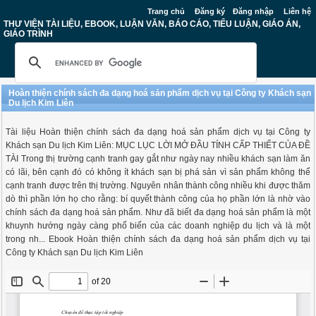
Trang chủ
Đăng ký
Đăng nhập
Liên hệ
THƯ VIỆN TÀI LIỆU, EBOOK, LUẬN VĂN, BÁO CÁO, TIỂU LUẬN, GIÁO ÁN,
GIÁO TRÌNH
Hoàn thiện chính sách đa dạng hoá sản phẩm dịch vụ tại Công ty Khách sạn
Du lịch Kim Liên
Tài liệu Hoàn thiện chính sách đa dạng hoá sản phẩm dịch vụ tại Công ty
Khách sạn Du lịch Kim Liên: MỤC LỤC LỜI MỞ ĐẦU TÍNH CẤP THIẾT CỦA ĐỀ
TÀI Trong thị trường cạnh tranh gay gắt như ngày nay nhiều khách sạn làm ăn
có lãi, bên cạnh đó có không ít khách sạn bị phá sản vì sản phẩm không thể
cạnh tranh được trên thị trường. Nguyên nhân thành công nhiều khi được thăm
dò thì phần lớn họ cho rằng: bí quyết thành công của họ phần lớn là nhờ vào
chính sách đa dạng hoá sản phẩm. Như đã biết đa dạng hoá sản phẩm là một
khuynh hướng ngày càng phổ biến của các doanh nghiệp du lịch và là một
trong nh... Ebook Hoàn thiện chính sách đa dạng hoá sản phẩm dịch vụ tại
Công ty Khách sạn Du lịch Kim Liên