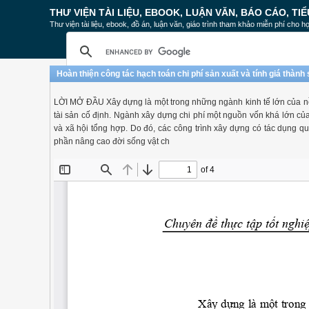
THƯ VIỆN TÀI LIỆU, EBOOK, LUẬN VĂN, BÁO CÁO, TIỂ
Thư viện tài liệu, ebook, đồ án, luận văn, giáo trình tham khảo miễn phí cho họ
Hoàn thiện công tác hạch toán chi phí sản xuất và tính giá thàn
LỜI MỞ ĐẦU Xây dựng là một trong những ngành kinh tế lớn của nền 
tài sản cố định. Ngành xây dựng chi phí một nguồn vốn khá lớn của
và xã hội tổng hợp. Do đó, các công trình xây dựng có tác dụng qu
phần nâng cao đời sống vật ch