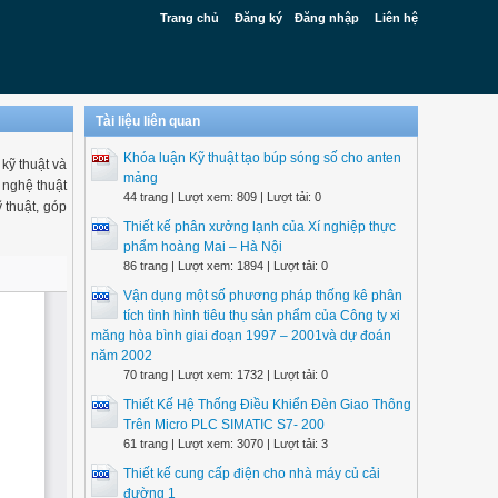
Trang chủ
Đăng ký
Đăng nhập
Liên hệ
Tài liệu liên quan
Khóa luận Kỹ thuật tạo búp sóng số cho anten
kỹ thuật và
mảng
 nghệ thuật
44 trang | Lượt xem: 809 | Lượt tải: 0
 thuật, góp
Thiết kế phân xưởng lạnh của Xí nghiệp thực
phẩm hoàng Mai – Hà Nội
86 trang | Lượt xem: 1894 | Lượt tải: 0
Vận dụng một số phương pháp thống kê phân
tích tình hình tiêu thụ sản phẩm của Công ty xi
măng hòa bình giai đoạn 1997 – 2001và dự đoán
năm 2002
70 trang | Lượt xem: 1732 | Lượt tải: 0
Thiết Kế Hệ Thống Điều Khiển Đèn Giao Thông
Trên Micro PLC SIMATIC S7- 200
61 trang | Lượt xem: 3070 | Lượt tải: 3
Thiết kế cung cấp điện cho nhà máy củ cải
đường 1