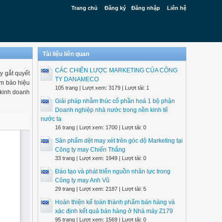
Trang chủ
Đăng ký
Đăng nhập
Liên hệ
Tài liệu liên quan
CÁC CHIẾN LƯỢC MARKETING CỦA CÔNG
y gắt quyết
TY DANAMECO
ảm bảo hiệu
105 trang | Lượt xem: 3179 | Lượt tải: 1
 kinh doanh
Giải pháp nhằm thúc cổ phần hoá 1 bộ phận
Doanh nghiệp nhà nước trong nền kinh tế
nước ta
16 trang | Lượt xem: 1700 | Lượt tải: 0
Sản phẩm dệt may xét trên góc độ Marketing tại
Công ty may Chiến Thắng
33 trang | Lượt xem: 1949 | Lượt tải: 0
Đào tạo và phát triển nguồn nhân lực trong
Công ty may Anh Vũ
29 trang | Lượt xem: 2187 | Lượt tải: 5
Hoàn thiện kế toán thành phẩm bán hàng và
xác định kết quả bán hàng ở Nhà máy Z179
95 trang | Lượt xem: 1569 | Lượt tải: 0