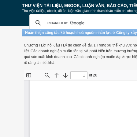
THƯ VIỆN TÀI LIỆU, EBOOK, LUẬN VĂN, BÁO CÁO, TIỂ
Thư viện tài liệu, ebook, đồ án, luận văn, giáo trình tham khảo miễn phí cho họ
Hoàn thiện công tác kế hoạch hoá nguồn nhân lực ở Công ty xâ
Chương I Lời nói đầu I Lý do chọn đề tài. 1 Trong xu thế khu vực ho
liệt. Các doanh nghiệp muốn tồn tại và phát triển trên thương trườ
quả sản xuất kinh doanh cao. Các doanh nghiệp muốn đạt được hiệu
rõ ràng chi tiết khả