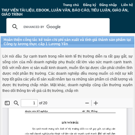
Trang chủ
Đăng ký
Đăng nhập
Liên hệ
THƯ VIỆN TÀI LIỆU, EBOOK, LUẬN VĂN, BÁO CÁO, TIỂU LUẬN, GIÁO ÁN,
GIÁO TRÌNH
Hoàn thiện công tác kế toán chi phí sản xuất và tính giá thành sản phẩm tại
Công ty lương thực cấp 1 Lương Yên
Lời nói đầu Sự cạnh tranh trong nền kinh tế thị trường diễn ra rất gay gắt, sự
sống còn của mỗi doanh nghiệp phụ thuộc rất lớn vào sức mạnh cạnh tranh.
Đối với mỗi đơn vị sản xuất kinh doanh, muốn tồn tại được cần phải chiếm lĩnh
được một phần thị trường. Các doanh nghiệp đều mong muốn có một sự kết
hợp tốt giữa các yếu tố sản xuất nhằm tạo ra những sản phẩm có chất lượng và
được thị trường chấp nhận. Mặt khác, doanh nghiệp cũng cần thường xuyên
theo dõi thông tin về giá cả thị trường, chấp nh