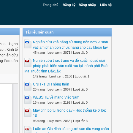
Trang chủ
Đăng ký
Đăng nhập
Liên hệ
Tài liệu liên quan
Nghiên cứu khả năng sử dụng hỗn hợp vi sinh
 do - Hạnh
vật làm phân bón chức năng cho cây khoai tây
p : Kinh tế
45 trang | Lượt xem: 2071 | Lượt tải: 0
 nghiên cứu
Nghiên cứu thực trạng và đề xuất một số giải
ng tác quản
pháp phát triển sản xuất rau tại thành phố Buôn
Ma Thuôt, tỉnh ĐắkLắk
142 trang | Lượt xem: 2150 | Lượt tải: 1
CNH - HĐH nông thôn
25 trang | Lượt xem: 2067 | Lượt tải: 0
WEBSITE về mạng Việt Nam
16 trang | Lượt xem: 2192 | Lượt tải: 0
Máy tính bỏ túi trong dạy - Học thống kê ở lớp
10
96 trang | Lượt xem: 2068 | Lượt tải: 3
Luận án Gia đình của người sán dìu vùng chân