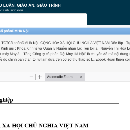
U LUẬN, GIÁO ÁN, GIÁO TRÌNH
c sinh, sinh viên
CTCổ phầnDMHà Nội
ay 3 - TCTCổ phầnDMHà Nội: CỘNG HÒA XÃ HỘI CHỦ NGHĨA VIỆT NAM Độc lập - Tự
h gửi : Khoa Kinh tế và Quản lý Nguồn nhân lực Tên tôi là : Nguyễn Thị Hoa Lớ
 Nhà máy May 3 – Tổng Công ty cổ phần Dệt May Hà Nội” là chuyên đề mà nội dung
 do chính bản thân tôi tự làm dựa trên cơ sở thu thập số l... Ebook Hoàn thiện cô