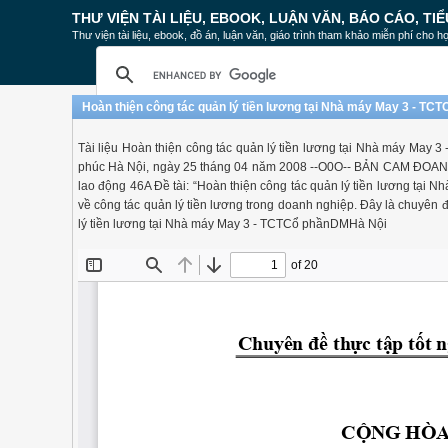
THƯ VIỆN TÀI LIỆU, EBOOK, LUẬN VĂN, BÁO CÁO, TIỂ
Thư viện tài liệu, ebook, đồ án, luận văn, giáo trình tham khảo miễn phí cho họ
Hoàn thiện công tác quản lý tiền lương tại Nhà máy May 3 - T
Tài liệu Hoàn thiện công tác quản lý tiền lương tại Nhà máy M
phúc Hà Nội, ngày 25 tháng 04 năm 2008 --O0O-- BẢN CAM ĐOAN Kín
lao động 46A Đề tài: “Hoàn thiện công tác quản lý tiền lương tại
về công tác quản lý tiền lương trong doanh nghiệp. Đây là chuyên đề
lý tiền lương tại Nhà máy May 3 - TCTCổ phầnDMHà Nội