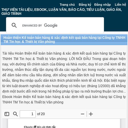
Trang chủ
Đăng ký
Đăng nhập
Liên hệ
THƯ VIỆN TÀI LIỆU, EBOOK, LUẬN VĂN, BÁO CÁO, TIỂU LUẬN, GIÁO ÁN,
GIÁO TRÌNH
Hoàn thiện Kế toán bán hàng & xác định kết quả bán hàng tại Công ty TNHH
TM Tin học & Thiết bị Văn phòng
Tài liệu Hoàn thiện Kế toán bán hàng & xác định kết quả bán hàng tại Công ty
TNHH TM Tin học & Thiết bị Văn phòng: LỜI NÓI ĐẦU Trong giai đoạn hiện
nay, với đường lối chính sách của Đảng và Nhà nước, duy trì cơ chế kinh tế thị
trường, nhằm thúc đẩy tận dụng tối đa các nguồn lực trong nước, nước ngoài
để đảm bảo nhu cầu tiêu dùng, đời sống nhân dân tích luỹ trong nước và xuất
khẩu, tăng thu nhập quốc dân kích thích phát triển kinh tế xã hội. Đặc biệt ngay
từ khi luật doanh nghiệp đi vào hoạt động có hiệu lực (tháng 1/2000) đã khẳng
định một bước đổi mới trong hệ thống pháp lý tạo ra môi trường thuận lợi cho...
Ebook Hoàn thiện Kế toán bán hàng & xác định kết quả bán hàng tại Công ty
TNHH TM Tin học & Thiết bị Văn phòng