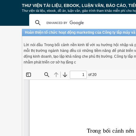
THƯ VIỆN TÀI LIỆU, EBOOK, LUẬN VĂN, BÁO CÁO, TIỂ
Thư viện tài liệu, ebook, đồ án, luận văn, giáo trình tham khảo miễn phí cho họ
Hoàn thiện tổ chức hoạt động marketing của Công ty lắp máy và
Lời nói đầu Trong bối cảnh nền kinh tế với xu hướng hội nhập và ph
mỗi thị trường ngành hàng đều có những tiềm năng để phát triển v
động kinh doanh, tạo lập khả năng che phủ thị trường. Công ty lắp
nhằm phát triển cơ sở hạ tầng c