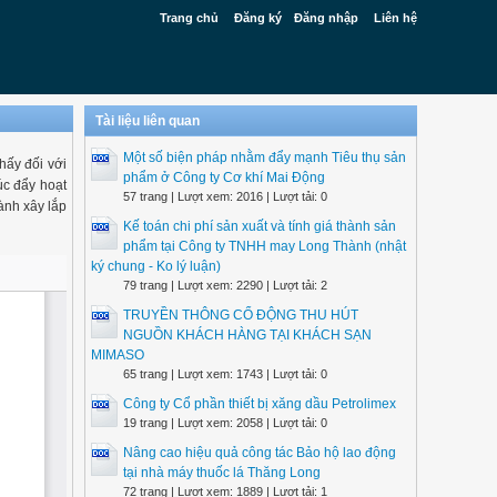
Trang chủ
Đăng ký
Đăng nhập
Liên hệ
Tài liệu liên quan
Một số biện pháp nhằm đẩy mạnh Tiêu thụ sản
hấy đối với
phẩm ở Công ty Cơ khí Mai Động
úc đẩy hoạt
57 trang | Lượt xem: 2016 | Lượt tải: 0
ành xây lắp
Kế toán chi phí sản xuất và tính giá thành sản
phẩm tại Công ty TNHH may Long Thành (nhật
ký chung - Ko lý luận)
79 trang | Lượt xem: 2290 | Lượt tải: 2
TRUYỀN THÔNG CỔ ĐỘNG THU HÚT
NGUỒN KHÁCH HÀNG TẠI KHÁCH SẠN
MIMASO
65 trang | Lượt xem: 1743 | Lượt tải: 0
Công ty Cổ phần thiết bị xăng dầu Petrolimex
19 trang | Lượt xem: 2058 | Lượt tải: 0
Nâng cao hiệu quả công tác Bảo hộ lao động
tại nhà máy thuốc lá Thăng Long
72 trang | Lượt xem: 1889 | Lượt tải: 1