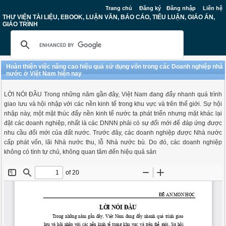
Trang chủ
Đăng ký
Đăng nhập
Liên hệ
THƯ VIỆN TÀI LIỆU, EBOOK, LUẬN VĂN, BÁO CÁO, TIỂU LUẬN, GIÁO ÁN,
GIÁO TRÌNH
Hoàn thiện việc nâng cao hiệu quả sử dụng vốn trong các Doanh nghiệp nhà
nước ở Việt Nam hiện nay
LỜI NÓI ĐẦU Trong những năm gần đây, Việt Nam đang đẩy nhanh quá trình
giao lưu và hội nhập với các nền kinh tế trong khu vực và trên thế giới. Sự hội
nhập này, một mặt thúc đẩy nền kinh tế nước ta phát triển nhưng mặt khác lại
đặt các doanh nghiệp, nhất là các DNNN phải có sự đổi mới để đáp ứng được
nhu cầu đổi mới của đất nước. Trước đây, các doanh nghiệp được Nhà nước
cấp phát vốn, lãi Nhà nước thu, lỗ Nhà nước bù. Do đó, các doanh nghiệp
không có tính tự chủ, không quan tâm đến hiệu quả sản