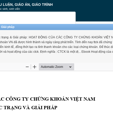
U LUẬN, GIÁO ÁN, GIÁO TRÌNH
c sinh, sinh viên
 Giải pháp
. Thực trạng & Giải pháp: HOẠT ĐỘNG CỦA CÁC CÔNG TY CHỨNG KHOÁN VIỆ
oán VN đã được hình thành và ngày càng phát triển. Tính đến nay ttck đã chứng 
riển kinh tế, đồng thời tạo ra tính thanh khoản cho các loại chứng khoán. Để thúc đ
ời và họat động của các ctck. Định nghĩa : CTCK là một đị... Ebook Hoạt động của 