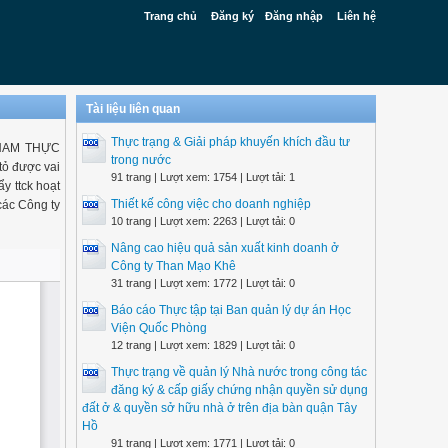
Trang chủ
Đăng ký
Đăng nhập
Liên hệ
Tài liệu liên quan
Thực trạng & Giải pháp khuyến khích đầu tư
T NAM THỰC
trong nước
tỏ được vai
91 trang | Lượt xem: 1754 | Lượt tải: 1
ẩy ttck hoạt
Thiết kế công việc cho doanh nghiệp
các Công ty
10 trang | Lượt xem: 2263 | Lượt tải: 0
Nâng cao hiệu quả sản xuất kinh doanh ở
Công ty Than Mạo Khê
31 trang | Lượt xem: 1772 | Lượt tải: 0
Báo cáo Thực tập tại Ban quản lý dự án Học
Viện Quốc Phòng
12 trang | Lượt xem: 1829 | Lượt tải: 0
Thực trạng về quản lý Nhà nước trong công tác
đăng ký & cấp giấy chứng nhận quyền sử dụng
đất ở & quyền sở hữu nhà ở trên địa bàn quận Tây
Hồ
91 trang | Lượt xem: 1771 | Lượt tải: 0