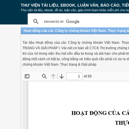
THƯ VIỆN TÀI LIỆU, EBOOK, LUẬN VĂN, BÁO CÁO, TIỂ
Thư viện tài liệu, ebook, đồ án, luận văn, giáo trình tham khảo miễn phí cho họ
Hoạt động của các Công ty chứng khoán Việt Nam. Thực trạng &
Tài liệu Hoạt động của các Công ty chứng khoán Việt Nam
TRẠNG VÀ GIẢI PHÁP I. Vài nét cơ bản về CTCK Thị trường chứng kh
trò của nó trong việc thu hút vốn đầu tư trung và dài hạn cho phát t
động một cách có trật tự, công bằng và hiệu quả cần phải có sự ra đ
chứng khoán Việt Nam. Thực trạng & Giải pháp