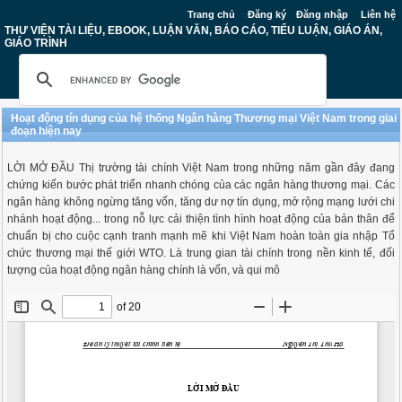
Trang chủ
Đăng ký
Đăng nhập
Liên hệ
THƯ VIỆN TÀI LIỆU, EBOOK, LUẬN VĂN, BÁO CÁO, TIỂU LUẬN, GIÁO ÁN,
GIÁO TRÌNH
Hoạt động tín dụng của hệ thống Ngân hàng Thương mại Việt Nam trong giai
đoạn hiện nay
LỜI MỞ ĐẦU Thị trường tài chính Việt Nam trong những năm gần đây đang
chứng kiến bước phát triển nhanh chóng của các ngân hàng thương mại. Các
ngân hàng không ngừng tăng vốn, tăng dư nợ tín dụng, mở rộng mạng lưới chi
nhánh hoạt động... trong nỗ lực cải thiện tình hình hoạt động của bản thân để
chuẩn bị cho cuộc cạnh tranh mạnh mẽ khi Việt Nam hoàn toàn gia nhập Tổ
chức thương mại thế giới WTO. Là trung gian tài chính trong nền kinh tế, đối
tượng của hoạt động ngân hàng chính là vốn, và qui mô