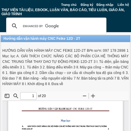
Trang chủ
Đăng ký
Đăng nhập
Liên hệ
THƯ VIỆN TÀI LIỆU, EBOOK, LUẬN VĂN, BÁO CÁO, TIỂU LUẬN, GIÁO ÁN,
GIÁO TRÌNH
Hướng dẫn vận hành máy CNC Feike 12D - 2T
HƯỚNG DẪN VẬN HÀNH MÁY CNC FEIKE 12D-2T Biªn so¹n: 097 178 2898 1
Mục lục A. GIẢI THÍCH CHỨC NĂNG CÁC BỘ PHẬN CỦA HỆ THỐNG MÁY
CNC TRUNG TÂM THAY DAO TỰ ĐỘNG FEIKE-12D-2T 3 I. Tủ điện, gắn bảng
điều khiển 3 1. Tủ điện 3 2. Bảng điều khiển 3 II. Máy gia công – thân máy CNC
6 1. Bàn gia công 6 2. Dầm cầu chạy – cơ cấu di chuyển tọa độ gia công 6 3.
Đài dao 7 III. Bàn nâng - xếp nguyên vật liệu 7 IV. Bàn băng tải ra phôi 7 B. VẬN
HÀNH MÁY 8 I. Khởi động 8 II. Đưa về