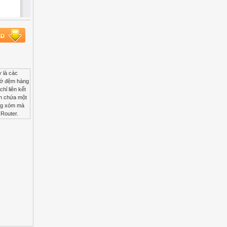
tuyến ở các trạm và Router được cấu hình bằng tay và không thể tự động thay đổi theo tình trạng của mạng được, nếu một trong các tuyến của bảng định tuyến bị sự cố thì Router vẫn không thể biết và vẫn cho phép các gói của mình đi qua tuyến này tới đích.Nhược điểm của phương pháp này là định tuyến cho mạng lớn là khó khăn và không hiệu quả.Tuy nhiên định tuyến tĩnh vẫn được sử dụng trong trường hợp có yêu cầ