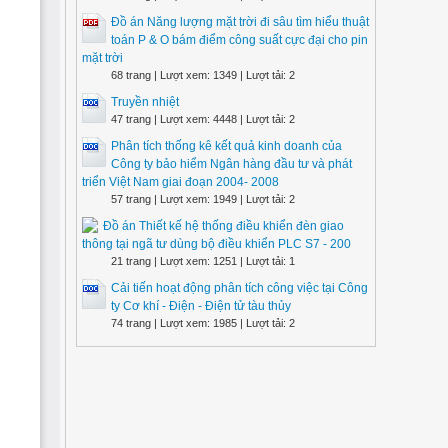
Đồ án Năng lượng mặt trời đi sâu tìm hiểu thuật
toán P & O bám điểm công suất cực đại cho pin
mặt trời
68 trang | Lượt xem: 1349 | Lượt tải: 2
Truyền nhiệt
47 trang | Lượt xem: 4448 | Lượt tải: 2
Phân tích thống kê kết quả kinh doanh của
Công ty bảo hiểm Ngân hàng đầu tư và phát
triển Việt Nam giai đoạn 2004- 2008
57 trang | Lượt xem: 1949 | Lượt tải: 2
Đồ án Thiết kế hệ thống điều khiển đèn giao
thông tại ngã tư dùng bộ điều khiển PLC S7 - 200
21 trang | Lượt xem: 1251 | Lượt tải: 1
Cải tiến hoạt động phân tích công việc tại Công
ty Cơ khí - Điện - Điện tử tàu thủy
74 trang | Lượt xem: 1985 | Lượt tải: 2