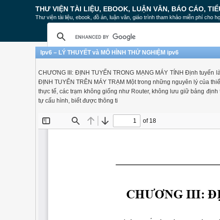
THƯ VIỆN TÀI LIỆU, EBOOK, LUẬN VĂN, BÁO CÁO, TIỂ
Thư viện tài liệu, ebook, đồ án, luận văn, giáo trình tham khảo miễn phí cho họ
Ipv6 – LÝ THUYẾT và MÔ HÌNH THỬ NGHIỆM ipv6
CHƯƠNG III: ĐỊNH TUYẾN TRONG MẠNG MÁY TÍNH Định tuyến là phương
ĐỊNH TUYẾN TRÊN MÁY TRẠM Một trong những nguyên lý của thiết kế I
thực tế, các trạm không giống như Router, không lưu giữ bảng định 
tự cấu hình, biết được thông ti