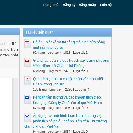
Trang chủ
Đăng ký
Đăng nhập
Liên hệ
Tài liệu liên quan
Đồ án Thiết kế và thi công mô hình cửa hàng
hất. III.1.
giặt sấy tự phục vụ
ề mạng.Trên
92 trang | Lượt xem: 1016 | Lượt tải: 1
y trạm phải
Giái pháp quản lý quy hoạch xây dựng phường
Vĩnh Niệm, Lê Chân, Hải Phòng
68 trang | Lượt xem: 2475 | Lượt tải: 0
Quá trình giao lưu và hội nhập văn hóa Việt -
Chăm trong lịch sử
130 trang | Lượt xem: 2290 | Lượt tải: 4
Kế toán tiền lương và các khoản trích theo
lương tại Công ty Cổ Phần bingo Việt Nam
57 trang | Lượt xem: 1807 | Lượt tải: 0
Áp dụng các mô hình toán kinh tế trong việc
phân tích cổ phiếu ngành điện trên Thị trường
chứng khoán Việt Nam
94 trang | Lượt xem: 2054 | Lượt tải: 0