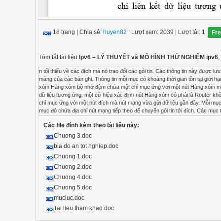
18 trang
|
Chia sẻ:
huyen82
| Lượt xem: 2039
| Lượt tải: 1
Fr
Tóm tắt tài liệu
Ipv6 – LÝ THUYẾT và MÔ HÌNH THỬ NGHIỆM ipv6
,
n tối thiểu về các đích mà nó trao đổi các gói tin. Các thông tin này được lưu trữ trong bộ nhớ bằng các cấu trúc dữ liệu nhỏ gọi là bộ nhớ đệm. Về kỹ thuật, thực chất đây là các mảng của các bản ghi. Thông tin mỗi mục có khoảng thời gian tồn tại giới hạn và các mục mà quá hạn sẽ được loại bỏ định kỳ để giới hạn kích thước bộ nhớ đệm. Bộ nhớ đệm hàng xóm Hàng xóm bộ nhớ đệm chứa một chỉ mục ứng với một nút Hàng xóm mà nút mạng mới vừa gửi dữ liệu đến. Mỗi mục chứa một địa chỉ IPv6 Unicast trên liên kết, địa chỉ liên kết dữ liệu tương ứng, một cờ hiệu xác định nút Hàng xóm có phải là Router không và một con trỏ trỏ tới các gói tin đang đợi được truyền. Bộ nhớ đệm đích Bộ nhớ đệm đích chứa một chỉ mục ứng với một nút đích mà nút mạng vừa gửi dữ liệu gần đây. Mỗi mục chứa một địa chỉ Unicast IPv6 và một con trỏ, con trỏ trỏ tới một mục trong bộ nhớ đệm hàng xóm mà mục đó chứa địa chỉ nút mạng tiếp theo để chuyển gói tin tới đích. Các mục trong bộ nhớ đệm đích được cập nhật bởi các thông điệp định hướng lại (redirect) phát đi bởi Router. Ngoài ra, các nút mạng có thể lưu thông tin bổ sung như giá trị MTU của tuyến đường Path MTU. Khác nhau cơ bản giữa hai loại bộ nhớ đệm là bộ nhớ đệm đích chứa chỉ mục cho mỗi nút đích kể cả trên cùng một liên kết hay không cùng liên kết trực tiếp, trong khi bộ nhớ đệm hàng xóm chỉ chứa các mục tương ứng với các địa chỉ thuộc cùng liên kết. Danh sách tiền tố (Prefix List): Danh sách tiền tố chứa các mục tương ứng với các tiền tố của liên kết, được dùng để phát hiện một địa chỉ là thuộc cùng một liên kết hay ở ngoài liên kết. Danh sách tiền tố được tạo ra từ các thông tin quảng bá bởi Router. Các thông điệp này đồng thời cũng chỉ ra thời gian tồn tại của tiền tố là giới hạn hoặc không giới hạn. Giá trị này dùng để xác định các tiền tố không còn hợp lệ và loại bỏ. Danh sách các Router (Router List) : Danh sách các Router mặc định chứa một chỉ mục ứng với một Router có thể dùng làm Router mặc định. Các mục của danh sách các Router mặc định chứa con trỏ trỏ tới các mục trong Bộ nhớ đệm Hàng xóm chứa địa chỉ IPv6, địa chỉ tầng liên kết của Router và các cờ trạng thái.Thuật toán lựa chọn Router mặc định chọn trong số các Router mà trạng thái còn duy trì kết nối.Danh sách này cũng lưu giữ các giá trị thời gia tồn tại trích từ quảng bá Router để loại bỏ các Router sau một thời gian nhất định không có quảng bá thông điệp. III.2. ĐỊNH TUYẾN TRÊN ROUTER Cấu trúc điển hình của bảng định tuyến IPv6 gồm nhiều hàng, mỗi hàng là một tuyến, mỗi tuyến bao gồm các trường sau: Địa chỉ IPv6 đích: Có dạng Ipv6 address/prefix-length. Đia chỉ này có thể là địa chỉ đầy đủ của một host (nếu độ dài tiền tố prefix-length bằng 128) hay có thể là địa chỉ của một mạng (nếu độ dài tiền tố prefix-length nhỏ hơn 128) Địa chỉ IPv6 của chặng tiếp theo: Đây là địa chỉ IPv6 của một trạm hay một Router mà gói tin cần phải chuyển tới để tới đích. Giao diện: Trường giao diện này cho biết gói tin sẽ được chuyển qua giao diện nào để tới chặng tiếp theo đã xác định ở trên. Nguyên tắc tìm kiếm trong bảng định tuyến: khi cần gửi đi một gói IP, Router sẽ dựa vào địa chỉ đích của gói để tìm tuyến phù hợp trong bảng định tuyến. Phương pháp tìm kiếm trong bảng định tuyến là phương pháp “longest prefix match”. Trong trường hợp không tìm thấy, Router sẽ sử dụng tuyến mặc định. Có hai phương pháp định tuyến là định tuyến tĩnh và định tuyến động. III.3.KHÁI NIỆM CƠ BẢN: III.3.1. Hệ thống tự trị Mạng Internet ngày nay (và mạng IPv6) được tổ chức thành tập hợp các hệ thống tự trị (Autonomous System). Mỗi một hệ thống tự trị được điều hành bởi một đơn vị hay tổ chức riêng. Cách tổ chức phân cấp này làm cho mạng Internet dễ quản lý hơn. Mỗi hệ thống có thể sử dụng phương pháp định tuyến riêng.Khi đó việc định tuyến trên mạng Internet trở thành định tuyến phân cấp. Gói tin đi từ nguồn tới đích sẽ trải qua ba giai đoạn: Định tuyến bên trong hệ thống (Intra-AS routing): gói tin được các Router bên trong hệ thống chuyển tới Router biên nối tới hệ thống khác Định tuyến giữa các hệ thống (Inter-AS routing): Router ở biên hệ thống quyết định việc chuyển gói tin tới hệ thống nào tiếp theo để tới được đích. Gói tin được Router biên của hệ thống đích chuyển tới nguồn bên trong hệ thống. III.3.2. Khoảng cách quản lý: Administrative Distance (AD) là giá trị tượng trưng cho độ 
Các file đính kèm theo tài liệu này:
Chuong 3.doc
bia do an tot nghiep.doc
Chuong 1.doc
Chuong 2.doc
Chuong 4.doc
Chuong 5.doc
mucluc.doc
Tai lieu tham khao.doc