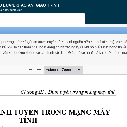
U LUẬN, GIÁO ÁN, GIÁO TRÌNH
c sinh, sinh viên
 thức để gói tin được truyền từ địa chỉ nguồn đến địa chỉ đích một cách tốt n
Pv6 là các trạm phải hoạt động chính xác ngay cả khi nó biết rất ít thông tin v
tuyến và thường không có cấu hình cố định. Điều đó có nghĩa là khi khởi động, má