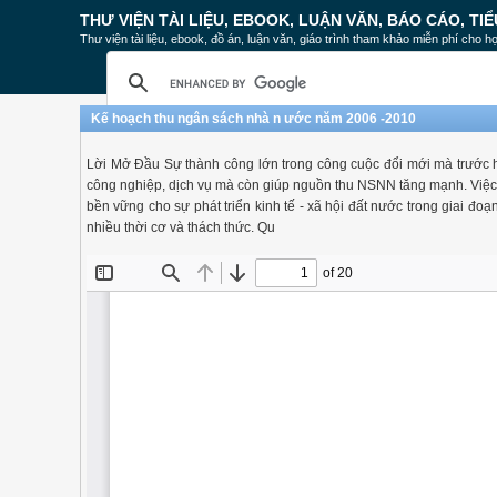
THƯ VIỆN TÀI LIỆU, EBOOK, LUẬN VĂN, BÁO CÁO, TIỂ
Thư viện tài liệu, ebook, đồ án, luận văn, giáo trình tham khảo miễn phí cho họ
Kế hoạch thu ngân sách nhà n ước năm 2006 -2010
Lời Mở Đầu Sự thành công lớn trong công cuộc đổi mới mà trước hế
công nghiệp, dịch vụ mà còn giúp nguồn thu NSNN tăng mạnh. Việc 
bền vững cho sự phát triển kinh tế - xã hội đất nước trong giai đo
nhiều thời cơ và thách thức. Qu