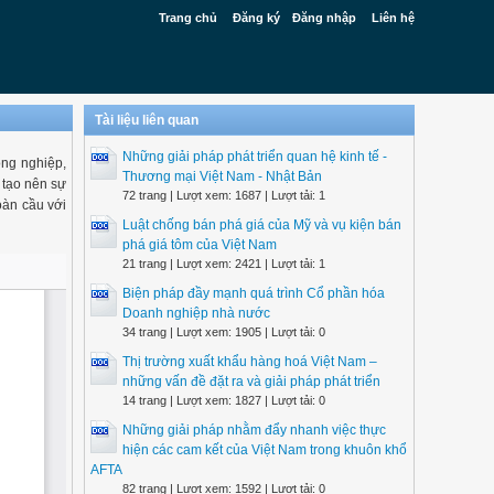
Trang chủ
Đăng ký
Đăng nhập
Liên hệ
Tài liệu liên quan
Những giải pháp phát triển quan hệ kinh tế -
ông nghiệp,
Thương mại Việt Nam - Nhật Bản
 tạo nên sự
72 trang | Lượt xem: 1687 | Lượt tải: 1
oàn cầu với
Luật chống bán phá giá của Mỹ và vụ kiện bán
phá giá tôm của Việt Nam
21 trang | Lượt xem: 2421 | Lượt tải: 1
Biện pháp đầy mạnh quá trình Cổ phần hóa
Doanh nghiệp nhà nước
34 trang | Lượt xem: 1905 | Lượt tải: 0
Thị trường xuất khẩu hàng hoá Việt Nam –
những vấn đề đặt ra và giải pháp phát triển
14 trang | Lượt xem: 1827 | Lượt tải: 0
Những giải pháp nhằm đẩy nhanh việc thực
hiện các cam kết của Việt Nam trong khuôn khổ
AFTA
82 trang | Lượt xem: 1592 | Lượt tải: 0