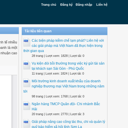
Trang chủ
Đăng ký
Đăng nhập
Liên hệ
Tài liệu liên quan
Các biện pháp kiềm chế lạm phát? Liên hệ với
inh tế nhiều
các giải pháp mà Việt Nam đã thực hiện trong
oanh là một
thời gian qua
i nhuận cao
28 trang | Lượt xem: 1828 | Lượt tải: 0
Vụ kiện đòi bồi thường trong việc ký gửi tài sản
tại khách sạn Sài Gòn - Phú Quốc
11 trang | Lượt xem: 1824 | Lượt tải: 0
Môi trường kinh doanh xuất khẩu của doanh
nghiệp thương mại Việt Nam trong những năm
tới
98 trang | Lượt xem: 1768 | Lượt tải: 0
Ngân hàng TMCP Quân đội- Chi nhánh Bắc
Hải
20 trang | Lượt xem: 2770 | Lượt tải: 3
Giải pháp nâng cao công tác thu, chi và quản lý
quỹ bảo hiểm xã hội tỉnh Sơn La