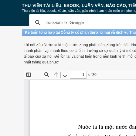
THƯ VIỆN TÀI LIỆU, EBOOK, LUẬN VĂN, BÁO CÁO, TIỂ
Thư viện tài liệu, ebook, đồ án, luận văn, giáo trình tham khảo miễn phí cho họ
Kế toán tổng hợp tại Công ty cổ phần thương mại và dịch vụ Th
Lời nói đầu Nước ta là một nước đang phát triển, đang trên tiến trì
thành phần, vận hành theo cơ chế thị trường có sự quản lý vĩ mô c
tế bào của xã hội. Để tồn tại và phát triển trong nền kinh tế thì m
nhất thông qua phươ