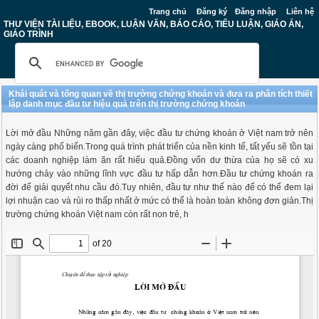
Trang chủ
Đăng ký
Đăng nhập
Liên hệ
THƯ VIỆN TÀI LIỆU, EBOOK, LUẬN VĂN, BÁO CÁO, TIỂU LUẬN, GIÁO ÁN,
GIÁO TRÌNH
Khái quát và tổng quan về thị trường chứng khoán và đưa ra phân tích thiết
lập danh mục đầu tư hiệu quả trên thị trường chứng khoán
Lời mở đầu Những năm gần đây, việc đầu tư chứng khoán ở Việt nam trở nên
ngày càng phổ biến.Trong quá trình phát triển của nền kinh tế, tất yếu sẽ tồn tại
các doanh nghiệp làm ăn rất hiểu quả.Đồng vốn dư thừa của họ sẽ có xu
hướng chảy vào những lĩnh vực đầu tư hấp dẫn hơn.Đầu tư chứng khoán ra
đời để giải quyết nhu cầu đó.Tuy nhiên, đầu tư như thế nào để có thể đem lại
lợi nhuận cao và rủi ro thấp nhất ở mức có thể là hoàn toàn không đơn giản.Thị
trường chứng khoán Việt nam còn rất non trẻ, h