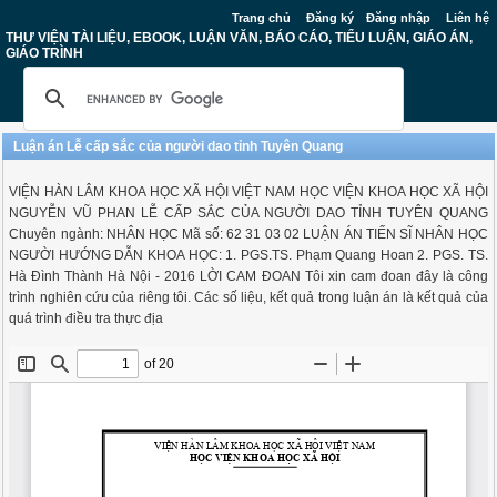
Trang chủ
Đăng ký
Đăng nhập
Liên hệ
THƯ VIỆN TÀI LIỆU, EBOOK, LUẬN VĂN, BÁO CÁO, TIỂU LUẬN, GIÁO ÁN,
GIÁO TRÌNH
Luận án Lễ cấp sắc của người dao tỉnh Tuyên Quang
VIỆN HÀN LÂM KHOA HỌC XÃ HỘI VIỆT NAM HỌC VIỆN KHOA HỌC XÃ HỘI
NGUYỄN VŨ PHAN LỄ CẤP SẮC CỦA NGƯỜI DAO TỈNH TUYÊN QUANG
Chuyên ngành: NHÂN HỌC Mã số: 62 31 03 02 LUẬN ÁN TIẾN SĨ NHÂN HỌC
NGƯỜI HƯỚNG DẪN KHOA HỌC: 1. PGS.TS. Phạm Quang Hoan 2. PGS. TS.
Hà Đình Thành Hà Nội - 2016 LỜI CAM ĐOAN Tôi xin cam đoan đây là công
trình nghiên cứu của riêng tôi. Các số liệu, kết quả trong luận án là kết quả của
quá trình điều tra thực địa