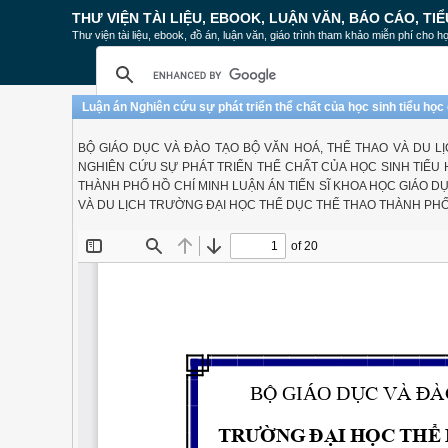
THƯ VIỆN TÀI LIỆU, EBOOK, LUẬN VĂN, BÁO CÁO, TIỂ
Thư viện tài liệu, ebook, đồ án, luận văn, giáo trình tham khảo miễn phí cho họ
Luận án Nghiên cứu sự phát triển thể chất của học sinh tiểu học 
BỘ GIÁO DỤC VÀ ĐÀO TẠO BỘ VĂN HOÁ, THỂ THAO VÀ DU L
NGHIÊN CỨU SỰ PHÁT TRIỂN THỂ CHẤT CỦA HỌC SINH TIỂU 
THÀNH PHỐ HỒ CHÍ MINH LUẬN ÁN TIẾN SĨ KHOA HỌC GIÁO DỤC
VÀ DU LỊCH TRƯỜNG ĐẠI HỌC THỂ DỤC THỂ THAO THÀNH PHỐ 