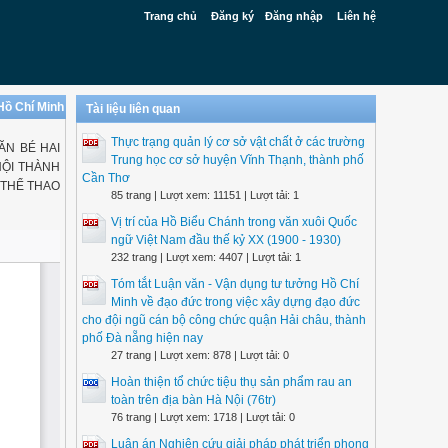
Trang chủ
Đăng ký
Đăng nhập
Liên hệ
 Hồ Chí Minh
Tài liệu liên quan
Thực trạng quản lý cơ sở vật chất ở các trường
ĂN BÉ HAI
Trung học cơ sở huyện Vĩnh Thạnh, thành phố
NỘI THÀNH
Cần Thơ
 THỂ THAO
85 trang | Lượt xem: 11151 | Lượt tải: 1
Vị trí của Hồ Biểu Chánh trong văn xuôi Quốc
ngữ Việt Nam đầu thế kỷ XX (1900 - 1930)
232 trang | Lượt xem: 4407 | Lượt tải: 1
Tóm tắt Luận văn - Vận dụng tư tưởng Hồ Chí
Minh về đạo đức trong việc xây dựng đạo đức
cho đội ngũ cán bộ công chức quận Hải châu, thành
phố Đà nẵng hiện nay
27 trang | Lượt xem: 878 | Lượt tải: 0
Hoàn thiện tổ chức tiệu thụ sản phẩm rau an
toàn trên địa bàn Hà Nội (76tr)
76 trang | Lượt xem: 1718 | Lượt tải: 0
Luận án Nghiên cứu giải pháp phát triển phong