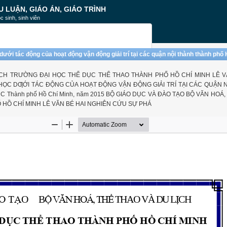
U LUẬN, GIÁO ÁN, GIÁO TRÌNH
c sinh, sinh viên
dưới tác động của hoạt động vận động giải trí tại các quận nội thành thành phố
ỊCH TRƯỜNG ĐẠI HỌC THỂ DỤC THỂ THAO THÀNH PHỐ HỒ CHÍ MINH LÊ V
HỌC DƢỚI TÁC ĐỘNG CỦA HOẠT ĐỘNG VẬN ĐỘNG GIẢI TRÍ TẠI CÁC QUẬN 
 Thành phố Hồ Chí Minh, năm 2015 BỘ GIÁO DỤC VÀ ĐÀO TẠO BỘ VĂN HOÁ,
HỒ CHÍ MINH LÊ VĂN BÉ HAI NGHIÊN CỨU SỰ PHÁ