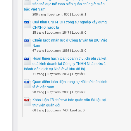
trào thể dục thể thao biển quần chúng ở miền
bắc Việt Nam
208 trang | Lượt xem: 853 | Lượt tải: 1
Quá trình CNH-HĐH trong sự nghiệp xây dựng
CNXH ở nước ta
15 trang | Lượt xem: 1847 | Lượt tải: 0
Chiến lược nhân lực ở Công ty vận tải BIC Việt
Nam
67 trang | Lượt xem: 1836 | Lượt tải: 0
Hoàn thiện hạch toán doanh thu, chi phí và kết
quả kinh doanh tại Công ty TNHH Nhà nước 1
thành viên dịch vụ Nhà ở và khu đô thị
71 trang | Lượt xem: 2057 | Lượt tải: 0
Quan điểm toàn diện trong sự đổi mới nền kinh
tế ở Việt Nam
20 trang | Lượt xem: 2003 | Lượt tải: 0
Khóa luận Tổ chức và bảo quản vốn tài liệu tại
thư viện quân đội
66 trang | Lượt xem: 743 | Lượt tải: 0