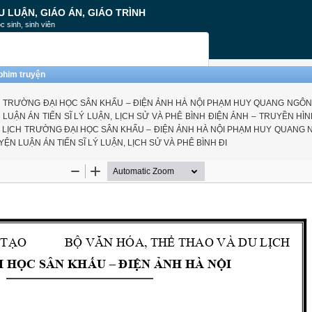
U LUẬN, GIÁO ÁN, GIÁO TRÌNH
c sinh, sinh viên
phim truyện
CH TRƯỜNG ĐẠI HỌC SÂN KHẤU – ĐIỆN ẢNH HÀ NỘI PHẠM HUY QUANG NGÔ
UẬN ÁN TIẾN SĨ LÝ LUẬN, LỊCH SỬ VÀ PHÊ BÌNH ĐIỆN ẢNH – TRUYỀN HÌNH
DU LỊCH TRƯỜNG ĐẠI HỌC SÂN KHẤU – ĐIỆN ẢNH HÀ NỘI PHẠM HUY QUANG
N LUẬN ÁN TIẾN SĨ LÝ LUẬN, LỊCH SỬ VÀ PHÊ BÌNH ĐI