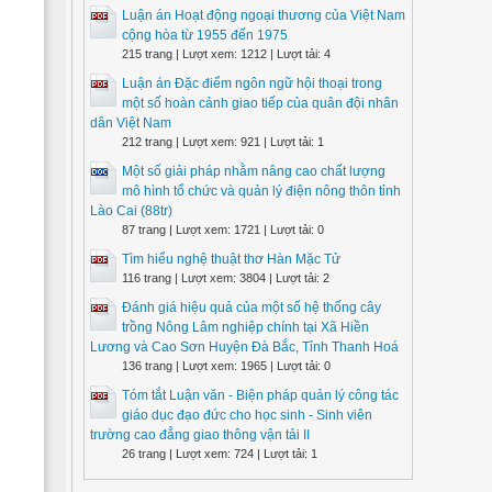
Luận án Hoạt động ngoại thương của Việt Nam
cộng hòa từ 1955 đến 1975
215 trang | Lượt xem: 1212 | Lượt tải: 4
Luận án Đặc điểm ngôn ngữ hội thoại trong
một số hoàn cảnh giao tiếp của quân đội nhân
dân Việt Nam
212 trang | Lượt xem: 921 | Lượt tải: 1
Một số giải pháp nhằm nâng cao chất lượng
mô hình tổ chức và quản lý điện nông thôn tỉnh
Lào Cai (88tr)
87 trang | Lượt xem: 1721 | Lượt tải: 0
Tìm hiểu nghệ thuật thơ Hàn Mặc Tử
116 trang | Lượt xem: 3804 | Lượt tải: 2
Đánh giá hiệu quả của một số hệ thống cây
trồng Nông Lâm nghiệp chính tại Xã Hiền
Lương và Cao Sơn Huyện Đà Bắc, Tỉnh Thanh Hoá
136 trang | Lượt xem: 1965 | Lượt tải: 0
Tóm tắt Luận văn - Biện pháp quản lý công tác
giáo dục đạo đức cho học sinh - Sinh viên
trường cao đẳng giao thông vận tải II
26 trang | Lượt xem: 724 | Lượt tải: 1