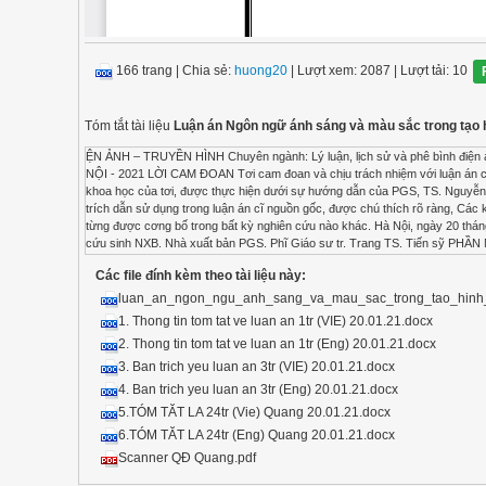
166 trang
|
Chia sẻ:
huong20
| Lượt xem: 2087
| Lượt tải: 10
Tóm tắt tài liệu
Luận án Ngôn ngữ ánh sáng và màu sắc trong tạo h
ỆN ẢNH – TRUYỀN HÌNH Chuyên ngành: Lý luận, lịch sử và phê bình điện ảnh – truyền hình Mã ngành: 9 21 02 31 Người hướng dẫn khoa học PGS, TS. NGUYỄN MẠNH LÂN HÀ NỘI - 2021 LỜI CAM ĐOAN Tơi cam đoan và chịu trách nhiệm với luận án cĩ tên đề tài Ngơn ngữ ánh sáng và màu sắc trong tạo hình điện ảnh phim truyện là cơng trình nghiên cứu khoa học của tơi, được thực hiện dưới sự hướng dẫn của PGS, TS. Nguyễn Mạnh Lân và giúp đỡ của các nhà khoa học, các nhà chuyên mơn về nghệ thuật điện ảnh khác. Các trích dẫn sử dụng trong luận án cĩ nguồn gốc, được chú thích rõ ràng, Các kết quả nghiên cứu trong luận án do tơi tìm hiểu, phân tích một cách trung thực, khách quan và chưa từng được cơng bố trong bất kỳ nghiên cứu nào khác. Hà Nội, ngày 20 tháng 01 năm 2021 Nghiên cứu sinh Phạm Huy Quang MỤC LỤC DANH MỤC CHỮ VIẾT TẮT NCS. Nghiên cứu sinh NXB. Nhà xuất bản PGS. Phĩ Giáo sư tr. Trang TS. Tiến sỹ PHẦN MỞ ĐẦU Lý do lựa chọn đề tài nghiên cứu Sáng tạo tác phẩm phim truyện điện ảnh cịn được gọi là tạo hình điện ảnh. Đây là cơng việc được thực hiện bởi tập thể những người làm phim, với nhiều thành phần cùng những loại hình nghệ thuật khác nhau. Đĩ là tạo hình đạo diễn (nghệ thuật kể chuyện bằng hình ảnh, âm thanh); Tạo hình quay phim (nghệ thuật tạo hình ảnh, trong đĩ cĩ ánh sáng, màu sắc); Tạo hình thiết kế mỹ thuật (nghệ thuật kiến trúc, hội họa, hĩa trang, phục trang, đạo cụ); Tạo hình âm thanh (nghệ thuật âm nhạc, tiếng động); Tạo hình nhân vật của diễn viên (nghệ thuật diễn xuất) Các tạo hình này kết hợp với nhau để làm nên tác phẩm phim truyện điện ảnh cĩ ngơn ngữ riêng, ngơn ngữ điện ảnh. Ngơn ngữ điện ảnh là sự kết hợp hình ảnh (trong đĩ cĩ ánh sáng, màu sắc) với âm thanh (lời thoại, tiếng động, âm nhạc) và nghệ thuật dựng phim (montage). Tính đặc biệt của ngơn ngữ điện ảnh khơng chỉ thể hiện ở việc nĩ được tạo ra như thế nào, mà cịn ở cách người ta cảm nhận nĩ. M. Martin viết về ngơn ngữ điện ảnh như sau: “... Người ta cảm nhận nĩ khơng chỉ bằng tai, bằng mắt mà cịn cả bằng cảm xúc và trái tim” [20, tr. 32]. Hình ảnh là thành phần trước hết của ngơn ngữ điện ảnh, đĩng vai trị quan trọng trong thể hiện nội dung tác phẩm phim truyện. Hình ảnh điện ảnh luơn bao gồm ánh sáng và màu sắc. Ánh sáng, màu sắc trong hình ảnh điện ảnh được chủ động tạo ra để sử dụng với nhiều mục đích. Chúng tham gia thể hiện các sắc thái tình cảm, tạo dựng khơng khí của khơng gian – thời gian phim, hồn cảnh nhân vật, thể hiện tính cách nhân vật, gĩp phần xây dựng hình tượng nhân vật, tạo hiệu quả nghệ thuật cho bộ phim, tác động vào cảm xúc của người xem Đạo diễn nổi tiếng người Italy với nhiều tác phẩm điện ảnh thành cơng, Frederico Fellini trong cuốn sách Làm phim (Making a film) của mình đã đánh giá vai trị của ánh sáng trong điện ảnh như sau: “ điện ảnh là hình ảnh và ánh sáng là yếu tố cơ bản của nĩ” [58, tr. 218]. Như vậy, cĩ thể coi ánh sáng và màu sắc là ngơn ngữ của hình ảnh trong tác phẩm điện ảnh hay khơng? Điện ảnh cĩ mặt ở Việt Nam cả trăm năm nay. Tùy vào từng thời điểm, mà nĩ đã trải qua những thăng trầm. Cĩ lúc nĩ phát triển tốt, và cũng cĩ lúc suy thối. Với tìm tịi và sáng tạo của người nghệ sĩ, các tác phẩm phim truyện của điện ảnh Việt Nam ít nhiều đã phản ánh được hiện thực đất nước và con người Việt, nhưng vẫn cịn những hạn chế, ngay cả ở những tác phẩm được coi là thành cơng. Hạn chế tồn tại ở nhiều phương diện, trong đĩ cĩ việc sử dụng ánh sáng và màu sắc, đặc biệt khi chúng được xem là phương tiện chuyển tải nội dung nhiều hơn, thơng điệp và ý nghĩa của câu chuyện đến người xem, như một thủ pháp phản ánh hiện thực. Hạn chế này cĩ phần do những thiếu thốn về kỹ thuật và đặc biệt do việc sử dụng phim màu trong sáng tạo nghệ thuật điện ảnh ở nước ta cũng mới chỉ cĩ một thời gian chưa dài. Vì thế, cần cĩ nghiên cứu đầy đủ, kỹ lưỡng ánh sáng và màu sắc ở phương diện là ngơn ngữ của hình ảnh trong tạo hình điện ảnh, giúp cho những người làm phim Việt Nam hiểu biết sâu sắc hơn và sử dụng chúng như một phương tiện kể chuyện hữu hiệu. Đây cũng là phần kiến thức quan trọng cần được nghiên cứu để giảng dạy trong các trường nghệ thuật điện ảnh. Đề tài Ngơn ngữ ánh sáng và màu sắc trong tạo hình điện ảnh phim truyện là một vấn đề khoa học được đặt ra để nghiên cứ
Các file đính kèm theo tài liệu này:
luan_an_ngon_ngu_anh_sang_va_mau_sac_trong_tao_hinh
1. Thong tin tom tat ve luan an 1tr (VIE) 20.01.21.docx
2. Thong tin tom tat ve luan an 1tr (Eng) 20.01.21.docx
3. Ban trich yeu luan an 3tr (VIE) 20.01.21.docx
4. Ban trich yeu luan an 3tr (Eng) 20.01.21.docx
5.TÓM TĂT LA 24tr (Vie) Quang 20.01.21.docx
6.TÓM TĂT LA 24tr (Eng) Quang 20.01.21.docx
Scanner QĐ Quang.pdf