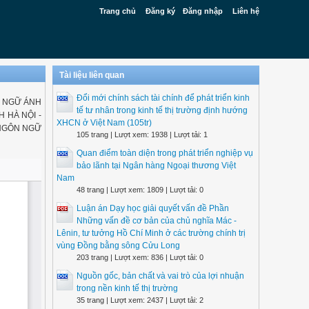
Trang chủ
Đăng ký
Đăng nhập
Liên hệ
Tài liệu liên quan
Đổi mới chính sách tài chính để phát triển kinh
N NGỮ ÁNH
tế tư nhân trong kinh tế thị trường định hướng
 HÀ NỘI -
XHCN ở Việt Nam (105tr)
 NGÔN NGỮ
105 trang | Lượt xem: 1938 | Lượt tải: 1
Quan điểm toàn diện trong phát triển nghiệp vụ
bảo lãnh tại Ngân hàng Ngoại thương Việt
Nam
48 trang | Lượt xem: 1809 | Lượt tải: 0
Luận án Dạy học giải quyết vấn đề Phần
Những vấn đề cơ bản của chủ nghĩa Mác -
Lênin, tư tưởng Hồ Chí Minh ở các trường chính trị
vùng Đồng bằng sông Cửu Long
203 trang | Lượt xem: 836 | Lượt tải: 0
Nguồn gốc, bản chất và vai trò của lợi nhuận
trong nền kinh tế thị trường
35 trang | Lượt xem: 2437 | Lượt tải: 2