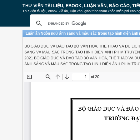
THƯ VIỆN TÀI LIỆU, EBOOK, LUẬN VĂN, BÁO CÁO, TIỂ
Thư viện tài liệu, ebook, đồ án, luận văn, giáo trình tham khảo miễn phí cho họ
Luận án Ngôn ngữ ánh sáng và màu sắc trong tạo hình điện ảnh 
BỘ GIÁO DỤC VÀ ĐÀO TẠO BỘ VĂN HÓA, THỂ THAO VÀ DU LỊ
SÁNG VÀ MÀU SẮC TRONG TẠO HÌNH ĐIỆN ẢNH PHIM TRUYỆN L
2021 BỘ GIÁO DỤC VÀ ĐÀO TẠO BỘ VĂN HÓA, THỂ THAO VÀ 
ÁNH SÁNG VÀ MÀU SẮC TRONG TẠO HÌNH ĐIỆN ẢNH PHIM TRUYỆ