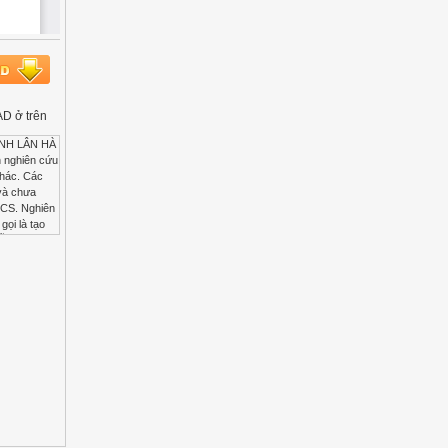
AD ở trên
im truyện của thế giới và Việt Nam. PHẦN TỔNG QUAN TÀI LIỆU NGHIÊN CỨU Ánh sáng và màu sắc cùng các vấn đề cĩ liên quan khác là đối tượng được nghiên cứu, xem xét để tìm hiểu khả năng diễn đạt, biểu hiện nội dung, nghệ thuật trong tác phẩm phim truyện. Cĩ nhiều tài liệu nghiên cứu, bàn luận về khả năng, chức năng của ánh sáng, màu sắc trong điện ảnh và chúng cĩ vai trị quan trọng trong nghiên cứu đề tài Ngơn ngữ ánh sáng và màu sắc trong tạo hình điện ảnh phim truyện. Các tài liệu này được tĩm lược theo các nhĩm: Nhĩm tài liệu về tạo hình điện ảnh và ngơn ngữ điện ảnh Nhĩm tài liệu về tạo hình điện ảnh Lịch sử điện ảnh thế giới, [11]