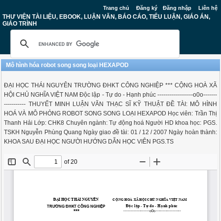
Trang chủ
Đăng ký
Đăng nhập
Liên hệ
THƯ VIỆN TÀI LIỆU, EBOOK, LUẬN VĂN, BÁO CÁO, TIỂU LUẬN, GIÁO ÁN,
GIÁO TRÌNH
Mô hình hóa robot song song loại HEXAPOD
ĐẠI HỌC THÁI NGUYÊN TRƯỜNG ĐHKT CÔNG NGHIỆP *** CỘNG HOÀ XÃ
HỘI CHỦ NGHĨA VIỆT NAM Độc lập - Tự do - Hạnh phúc ------------------o0o-------
----------- THUYẾT MINH LUẬN VĂN THẠC SĨ KỸ THUẬT ĐỀ TÀI: MÔ HÌNH
HOÁ VÀ MÔ PHỎNG ROBOT SONG SONG LOẠI HEXAPOD Học viên: Trần Thị
Thanh Hải Lớp: CHK8 Chuyên ngành: Tự động hoá Người HD khoa học: PGS.
TSKH Nguyễn Phùng Quang Ngày giao đề tài: 01 / 12 / 2007 Ngày hoàn thành:
KHOA SAU ĐẠI HỌC NGƯỜI HƯỚNG DẪN HỌC VIÊN PGS.TS