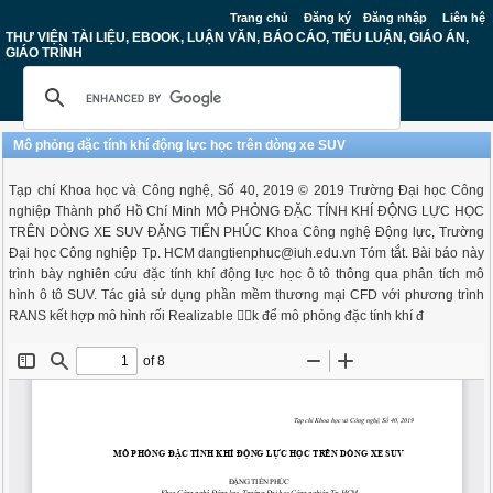
Trang chủ
Đăng ký
Đăng nhập
Liên hệ
THƯ VIỆN TÀI LIỆU, EBOOK, LUẬN VĂN, BÁO CÁO, TIỂU LUẬN, GIÁO ÁN,
GIÁO TRÌNH
Mô phỏng đặc tính khí động lực học trên dòng xe SUV
Tạp chí Khoa học và Công nghệ, Số 40, 2019 © 2019 Trường Đại học Công
nghiệp Thành phố Hồ Chí Minh MÔ PHỎNG ĐẶC TÍNH KHÍ ĐỘNG LỰC HỌC
TRÊN DÒNG XE SUV ĐẶNG TIẾN PHÚC Khoa Công nghệ Động lực, Trường
Đại học Công nghiệp Tp. HCM
dangtienphuc@iuh.edu.vn
Tóm tắt. Bài báo này
trình bày nghiên cứu đặc tính khí động lực học ô tô thông qua phân tích mô
hình ô tô SUV. Tác giả sử dụng phần mềm thương mại CFD với phương trình
RANS kết hợp mô hình rối Realizable k để mô phỏng đặc tính khí đ