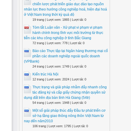
chiến lược phát triển giáo dục đào tạo nguồn
nhân lực theo hướng công nghiệp hoá, hiện đại hoá
ở Việt Nam trong thời kỳ quá độ
19 trang | Lượt xem: 1865 | Lượt tải: 0
Tóm tắt Luận văn - Xử phạt vi phạm vi phạm
hành chính trong lĩnh vực môi trường từ thực
tiễn các khu công nghiệp ở tỉnh Bắc Giang
72 trang | Lượt xem: 778 | Lượt tải: 0
Báo cáo Thực tập tại Ngân hàng thương mại cổ
phần các doanh nghiệp ngoài quốc doanh
(VPBank)
24 trang | Lượt xem: 1749 | Lượt tải: 0
Kiến trúc Hà Nội
12 trang | Lượt xem: 2024 | Lượt tải: 0
Thực trạng và giải pháp nhằm đẩy nhanh công
tác đăng ký và cấp giấy chứng nhận quyền sử
dụng đất trên địa bàn tỉnh Hà Giang (54tr)
54 trang | Lượt xem: 1948 | Lượt tải: 0
Một số giải pháp thúc đẩy Đầu tư phát triển cơ
sở hạ tầng giao thông nông thôn Việt Nam từ
nay đến năm2010
106 trang | Lượt xem: 1795 | Lượt tải: 0