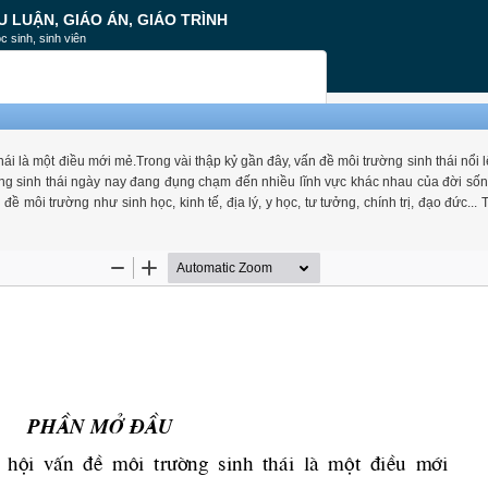
U LUẬN, GIÁO ÁN, GIÁO TRÌNH
c sinh, sinh viên
ái là một điều mới mẻ.Trong vài thập kỷ gần đây, vấn đề môi trường sinh thái nổi 
ờng sinh thái ngày nay đang đụng chạm đến nhiều lĩnh vực khác nhau của đời sốn
ôi trường như sinh học, kinh tế, địa lý, y học, tư tưởng, chính trị, đạo đức... T