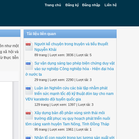
Trang chủ
Đăng ký
Đăng nhập
Liên hệ
Tài liệu liên quan
Người kể chuyện trong truyện và tiểu thuyết
lên như một
Nguyễn Khải
g xã hội và
89 trang | Lượt xem: 3836 | Lượt tải: 5
ừ thực tiễn
Sự vận dụng sáng tạo phép biện chứng duy vật
vào sự nghiệp Công nghiệp hóa - Hiện đại hóa
ở nước ta
29 trang | Lượt xem: 2290 | Lượt tải: 3
Luận án Nghiên cứu các bài tập nhằm phát
triển sức mạnh tốc độ kỹ thuật đòn tay cho nam
VĐV karatedo đội tuyển quốc gia
129 trang | Lượt xem: 1397 | Lượt tải: 3
Xây dựng bản đồ phân vùng sinh thái môi
trường đất phục vụ quy hoạch phát triển nuôi
tôm càng xanh huyện Tam Nông, Tỉnh Đồng Tháp
95 trang | Lượt xem: 1961 | Lượt tải: 1
Nhân tố con người trong lực lượng sản xuất với