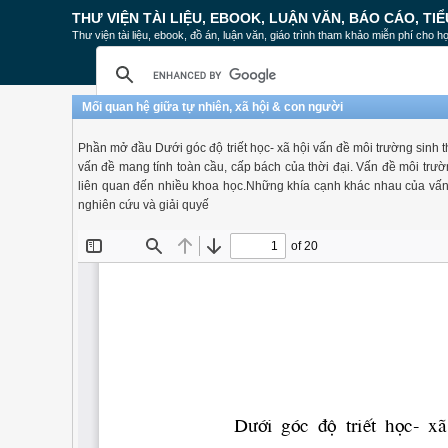
THƯ VIỆN TÀI LIỆU, EBOOK, LUẬN VĂN, BÁO CÁO, TIỂ
Thư viện tài liệu, ebook, đồ án, luận văn, giáo trình tham khảo miễn phí cho họ
Mối quan hệ giữa tự nhiên, xã hội & con người
Phần mở đầu Dưới góc độ triết học- xã hội vấn đề môi trường sinh th
vấn đề mang tính toàn cầu, cấp bách của thời đại. Vấn đề môi trư
liên quan đến nhiều khoa học.Những khía cạnh khác nhau của vấn đề m
nghiên cứu và giải quyế