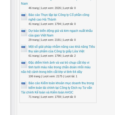
Nam
46 trang | Lượt xem: 2026 | Lượt tải: 0
Báo cáo Thực tập tại Công ty Cổ phần công
nghệ cao Hà Thành
41 trang | Lượt xem: 1794 | Lượt tải: 0
Dự báo biến động giá và kim ngạch xuất khẩu
của gạo Việt Nam
29 trang | Lượt xem: 2191 | Lượt tải: 0
Một số giải pháp nhằm nâng cao khả năng Tiêu
thụ sản phẩm của Công ty giấy Lửa Việt
61 trang | Lượt xem: 1796 | Lượt tải: 2
Đặc điểm hình ảnh và vai trò chụp cắt lớp vi
tính tưới máu não trong chẩn đoán nhồi máu
não hệ cảnh trong trên cắt lớp vi tính 64 dãy
106 trang | Lượt xem: 2175 | Lượt tải: 1
Báo cáo Kiểm toán khoản mục doanh thu trong
kiểm toán tài chính tại Công ty Dịch vụ Tư vấn
Tài chính Kế toán và Kiểm toán AASC
71 trang | Lượt xem: 1759 | Lượt tải: 0