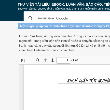
THƯ VIỆN TÀI LIỆU, EBOOK, LUẬN VĂN, BÁO CÁO, TIỂ
Thư viện tài liệu, ebook, đồ án, luận văn, giáo trình tham khảo miễn phí cho họ
Một số giải pháp hoạch định chiến lược kinh doanh ở Công ty X
Lời mở đầu Trong những năm qua nhờ đường lối mở cửa của Đảng 
mạnh mẽ. Trong điều kiện nền kinh tế nước ta chuyển đổi sang cơ 
tranh ngày càng gay gắt và quyết liệt hơn. Để tồn tại và phát triể
chiến lược kinh doanh hoặc có chiến lượ