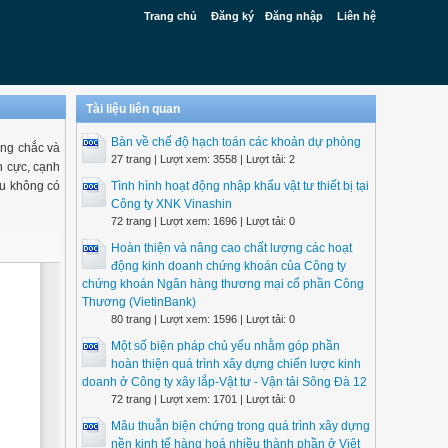
Trang chủ
Đăng ký
Đăng nhập
Liên hệ
Tài liệu liên quan
Bàn về chế độ hạch toán các khoản dự phòng
ững chắc và
27 trang | Lượt xem: 3558 | Lượt tải: 2
n cực, cạnh
ếu không có
Tình hình hoạt động nhập khẩu vật tư thiết bị tại
Công ty XNK Vinashin
72 trang | Lượt xem: 1696 | Lượt tải: 0
Hoàn thiện và nâng cao chất lượng các hoạt
động kinh doanh chứng khoán của Công ty
chứng khoán Ngân hàng thương mại cổ phần Công
Thương (VietinBank)
80 trang | Lượt xem: 1596 | Lượt tải: 0
Một số biện pháp chủ yếu nhằm góp phần
hoàn thiện quá trình xây dựng chiến lược kinh
doanh ở Công ty xây lắp-Vật tư - Vận tải Sông Đà 12
72 trang | Lượt xem: 1701 | Lượt tải: 0
Mâu thuẫn biện chứng trong quá trình xây dựng
nền kinh tế hàng hoá nhiều thành phần ở Việt