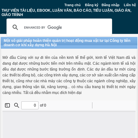
Trang chủ
Đăng ký
Đăng nhập
Liên hệ
THƯ VIỆN TÀI LIỆU, EBOOK, LUẬN VĂN, BÁO CÁO, TIỂU LUẬN, GIÁO ÁN,
GIÁO TRÌNH
Một số giải pháp hoàn thiện quản trị hoạt động mua vật tư tại Công ty liên
doanh cơ khí xây dựng Hà Nội
Mở đầu Cùng với sự đi lên của nền kinh tế thế giới, kinh tế Việt Nam đã và
đang đạt được những bước tiến mới trên nhiều mặt. Các ngành kinh tế xã hội
đều đạt được những bước tăng trưởng ổn định. Các dự án đầu tư mới cùng
các thiết bị đồng bộ, các công trình xây dựng, các cơ sở sản xuất cần nâng cấp
thiết bị, cũng như các nhà máy các công ty thuộc các ngành công nghiệp, xây
dựng, giao thông vận tải, năng lượng... có nhu cầu trang bị thiết bị mới ngày
càng nhiều. Tất cả đều nhằm mục đích hiện đại