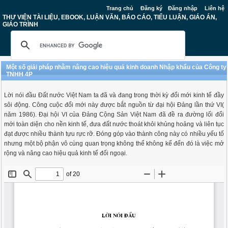
Trang chủ
Đăng ký
Đăng nhập
Liên hệ
THƯ VIỆN TÀI LIỆU, EBOOK, LUẬN VĂN, BÁO CÁO, TIỂU LUẬN, GIÁO ÁN,
GIÁO TRÌNH
Một số giải pháp nhằm nâng cao hiệu quả kinh doanh Nhập khẩu của Công ty
TNHH 4P
Lời nói đầu Đất nước Việt Nam ta đã và đang trong thời kỳ đổi mới kinh tế đầy
sôi động. Công cuộc đổi mới này được bắt nguồn từ đại hội Đảng lần thứ VI(
năm 1986). Đại hội VI của Đảng Cộng Sản Việt Nam đã đề ra đường lối đổi
mới toàn diện cho nền kinh tế, đưa đất nước thoát khỏi khủng hoảng và liên tục
đạt được nhiều thành tựu rực rỡ. Đóng góp vào thành công này có nhiều yếu tố
nhưng một bộ phận vô cùng quan trọng không thể không kể đến đó là việc mở
rộng và nâng cao hiệu quả kinh tế đối ngoại.