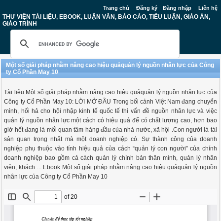
Trang chủ
Đăng ký
Đăng nhập
Liên hệ
THƯ VIỆN TÀI LIỆU, EBOOK, LUẬN VĂN, BÁO CÁO, TIỂU LUẬN, GIÁO ÁN,
GIÁO TRÌNH
Một số giải pháp nhằm nâng cao hiệu quảquản lý nguồn nhân lực của Công
ty Cổ Phần May 10
Tài liệu Một số giải pháp nhằm nâng cao hiệu quảquản lý nguồn nhân lực của
Công ty Cổ Phần May 10: LỜI MỞ ĐẦU Trong bối cảnh Việt Nam đang chuyển
mình, hối hả cho hội nhập kinh tế quốc tế thì vấn đề nguồn nhân lực và việc
quản lý nguồn nhân lực một cách có hiệu quả để có chất lượng cao, hơn bao
giờ hết đang là mối quan tâm hàng đầu của nhà nước, xã hội .Con người là tài
sản quan trọng nhất mà một doanh nghiệp có. Sự thành công của doanh
nghiệp phụ thuộc vào tính hiệu quả của cách “quản lý con người” của chính
doanh nghiệp bao gồm cả cách quản lý chính bản thân mình, quản lý nhân
viên, khách ... Ebook Một số giải pháp nhằm nâng cao hiệu quảquản lý nguồn
nhân lực của Công ty Cổ Phần May 10