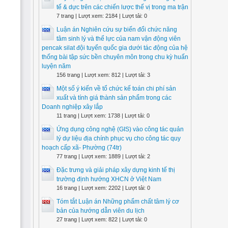
tế & dực trên các chiến lược thế vị trong ma trận
7 trang | Lượt xem: 2184 | Lượt tải: 0
Luận án Nghiên cứu sự biến đổi chức năng
tâm sinh lý và thể lực của nam vận động viên
pencak silat đội tuyển quốc gia dưới tác động của hệ
thống bài tập sức bền chuyên môn trong chu kỳ huấn
luyện năm
156 trang | Lượt xem: 812 | Lượt tải: 3
Một số ý kiến về tổ chức kế toán chi phí sản
xuất và tính giá thành sản phẩm trong các
Doanh nghiệp xây lắp
11 trang | Lượt xem: 1738 | Lượt tải: 0
Ứng dụng công nghệ (GIS) vào công tác quản
lý dự liệu địa chính phục vụ cho công tác quy
hoạch cấp xã- Phường (74tr)
77 trang | Lượt xem: 1889 | Lượt tải: 2
Đặc trưng và giải pháp xây dựng kinh tế thị
trường định hướng XHCN ở Việt Nam
16 trang | Lượt xem: 2202 | Lượt tải: 0
Tóm tắt Luận án Những phẩm chất tâm lý cơ
bản của hướng dẫn viên du lịch
27 trang | Lượt xem: 822 | Lượt tải: 0