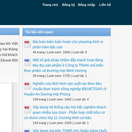
Trang chủ
Đăng ký
Đăng nhập
Liên hệ
Tài liệu liên quan
Bài toán biên tuần hoàn cho phương trình vi
au khi Việt
phân hàm bậc cao
g hai tháng
44 trang | Lượt xem: 1940 | Lượt tải: 0
u hút khách
Một số giải pháp nhằm đẩy mạnh hoạt động
. Ebook Một
tiêu thụ sản phẩm ở Công ty TNHH chế biến
thực phẩm và thương mại Minh Hương
29 trang | Lượt xem: 1725 | Lượt tải: 1
Nghiên cứu tình hình sản xuất rau theo tiêu
chuẩn thực hành nông nghiệp tốt(VIETGAP) ở
Huyện An Dương-Hải Phòng
139 trang | Lượt xem: 1942 | Lượt tải: 4
Xây dựng hệ thống câu hỏi trấc nghiệm khách
quan nhiều lựa chọn - Phần hợp chất hữu cơ
có nhóm chức lớp 11 chương trình cơ bản
144 trang | Lượt xem: 2420 | Lượt tải: 1
Xây dựng ma trận TOWS cho Ngân hàng Quốc