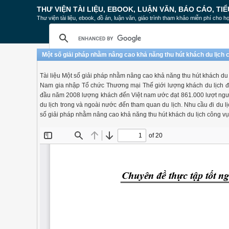
THƯ VIỆN TÀI LIỆU, EBOOK, LUẬN VĂN, BÁO CÁO, TIỂ
Thư viện tài liệu, ebook, đồ án, luận văn, giáo trình tham khảo miễn phí cho họ
Một số giải pháp nhằm nâng cao khả năng thu hút khách du lịch 
Tài liệu Một số giải pháp nhằm nâng cao khả năng thu hút khách du 
Nam gia nhập Tổ chức Thương mại Thế giới lượng khách du lịch đế
đầu năm 2008 lượng khách đến Việt nam ước đạt 861.000 lượt ngườ
du lịch trong và ngoài nước đến tham quan du lịch. Nhu cầu đi du lị
số giải pháp nhằm nâng cao khả năng thu hút khách du lịch công vụ