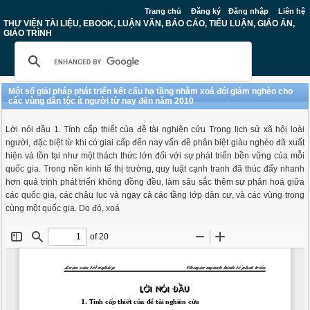
Trang chủ
Đăng ký
Đăng nhập
Liên hệ
THƯ VIỆN TÀI LIỆU, EBOOK, LUẬN VĂN, BÁO CÁO, TIỂU LUẬN, GIÁO ÁN,
GIÁO TRÌNH
Một số giải pháp phát triển kết cấu hạ tầng nhằm xoá đói giảm nghèo cho
các vùng dân tộc ít người từ nay đến năm 2010
Lời nói đầu 1. Tính cấp thiết của đề tài nghiên cứu Trong lịch sử xã hội loài
người, đặc biệt từ khi có giai cấp đến nay vấn đề phân biệt giàu nghèo đã xuất
hiện và tồn tại như một thách thức lớn đối với sự phát triển bền vững của mỗi
quốc gia. Trong nền kinh tế thị trường, quy luật cạnh tranh đã thúc đẩy nhanh
hơn quá trình phát triển không đồng đều, làm sâu sắc thêm sự phân hoá giữa
các quốc gia, các châu lục và ngay cả các tầng lớp dân cư, và các vùng trong
cùng một quốc gia. Do đó, xoá