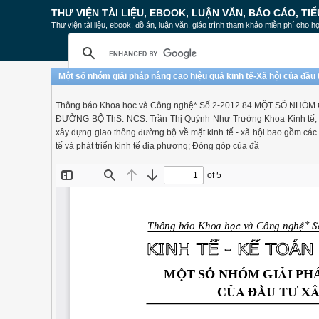
THƯ VIỆN TÀI LIỆU, EBOOK, LUẬN VĂN, BÁO CÁO, TIỂ
Thư viện tài liệu, ebook, đồ án, luận văn, giáo trình tham khảo miễn phí cho họ
Một số nhóm giải pháp nâng cao hiệu quả kinh tế-Xã hội của đầ
Thông báo Khoa học và Công nghệ* Số 2-2012 84 MỘT SỐ NHÓ
ĐƯỜNG BỘ ThS. NCS. Trần Thị Quỳnh Như Trưởng Khoa Kinh tế, tr
xây dựng giao thông đường bộ về mặt kinh tế - xã hội bao gồm các
tế và phát triển kinh tế địa phương; Đóng góp của đầ