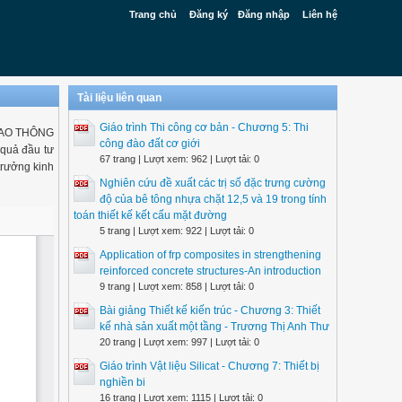
Trang chủ
Đăng ký
Đăng nhập
Liên hệ
Tài liệu liên quan
Giáo trình Thi công cơ bản - Chương 5: Thi
GIAO THÔNG
công đào đất cơ giới
quả đầu tư
67 trang | Lượt xem: 962 | Lượt tải: 0
trưởng kinh
Nghiên cứu đề xuất các trị số đặc trưng cường
độ của bê tông nhựa chặt 12,5 và 19 trong tính
toán thiết kế kết cấu mặt đường
5 trang | Lượt xem: 922 | Lượt tải: 0
Application of frp composites in strengthening
reinforced concrete structures-An introduction
9 trang | Lượt xem: 858 | Lượt tải: 0
Bài giảng Thiết kế kiến trúc - Chương 3: Thiết
kế nhà sản xuất một tầng - Trương Thị Anh Thư
20 trang | Lượt xem: 997 | Lượt tải: 0
Giáo trình Vật liệu Silicat - Chương 7: Thiết bị
nghiền bi
16 trang | Lượt xem: 1115 | Lượt tải: 0