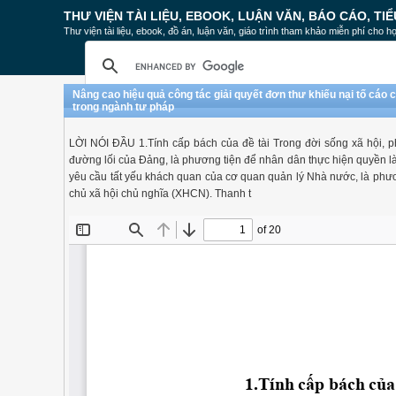
THƯ VIỆN TÀI LIỆU, EBOOK, LUẬN VĂN, BÁO CÁO, TIỂ
Thư viện tài liệu, ebook, đồ án, luận văn, giáo trình tham khảo miễn phí cho họ
Nâng cao hiệu quả công tác giải quyết đơn thư khiếu nại tố cáo c
trong ngành tư pháp
LỜI NÓI ĐẦU 1.Tính cấp bách của đề tài Trong đời sống xã hội, p
đường lối của Đảng, là phương tiện để nhân dân thực hiện quyền là
yêu cầu tất yếu khách quan của cơ quan quản lý Nhà nước, là phư
chủ xã hội chủ nghĩa (XHCN). Thanh t