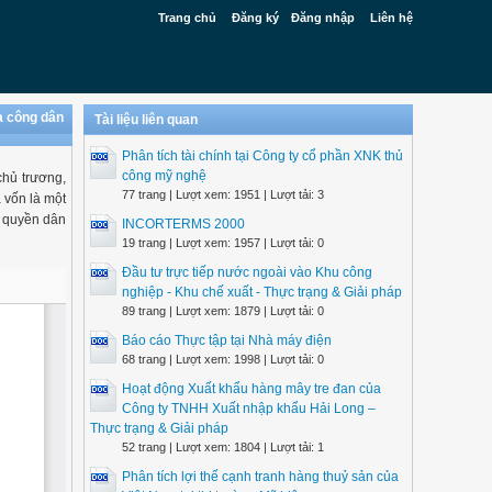
Trang chủ
Đăng ký
Đăng nhập
Liên hệ
ủa công dân
Tài liệu liên quan
Phân tích tài chính tại Công ty cổ phần XNK thủ
công mỹ nghệ
chủ trương,
77 trang | Lượt xem: 1951 | Lượt tải: 3
 vốn là một
n quyền dân
INCORTERMS 2000
19 trang | Lượt xem: 1957 | Lượt tải: 0
Đầu tư trực tiếp nước ngoài vào Khu công
nghiệp - Khu chế xuất - Thực trạng & Giải pháp
89 trang | Lượt xem: 1879 | Lượt tải: 0
Báo cáo Thực tập tại Nhà máy điện
68 trang | Lượt xem: 1998 | Lượt tải: 0
Hoạt động Xuất khẩu hàng mây tre đan của
Công ty TNHH Xuất nhập khẩu Hải Long –
Thực trạng & Giải pháp
52 trang | Lượt xem: 1804 | Lượt tải: 1
Phân tích lợi thế cạnh tranh hàng thuỷ sản của