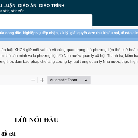
U LUẬN, GIÁO ÁN, GIÁO TRÌNH
c sinh, sinh viên
ủa công dân. Nghiệp vụ tiếp nhận, xử lý, giải quyết đơn thư khiếu nại, tố cáo c
háp luật XHCN giữ một vai trò vô cùng quan trọng: Là phương tiện thể chế hoá 
m chủ của mình và là phương tiện đề Nhà nước quản lý xã hội. Thanh tra, kiểm tra
ơng thức đảm bảo pháp chế tăng cường kỷ luật trong quản lý Nhà nước, thực hiệ