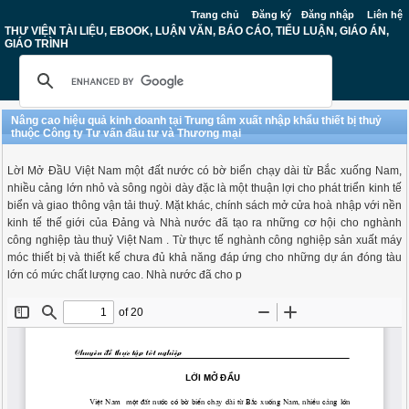
Trang chủ
Đăng ký
Đăng nhập
Liên hệ
THƯ VIỆN TÀI LIỆU, EBOOK, LUẬN VĂN, BÁO CÁO, TIỂU LUẬN, GIÁO ÁN,
GIÁO TRÌNH
Nâng cao hiệu quả kinh doanh tại Trung tâm xuất nhập khẩu thiết bị thuỷ
thuộc Công ty Tư vấn đầu tư và Thương mại
LờI Mở ĐầU Việt Nam một đất nước có bờ biển chạy dài từ Bắc xuống Nam,
nhiều cảng lớn nhỏ và sông ngòi dày đặc là một thuận lợi cho phát triển kinh tế
biển và giao thông vận tải thuỷ. Mặt khác, chính sách mở cửa hoà nhập với nền
kinh tế thế giới của Đảng và Nhà nước đã tạo ra những cơ hội cho nghành
công nghiệp tàu thuỷ Việt Nam . Từ thực tế nghành công nghiệp sản xuất máy
móc thiết bị và thiết kế chưa đủ khả năng đáp ứng cho những dự án đóng tàu
lớn có mức chất lượng cao. Nhà nước đã cho p