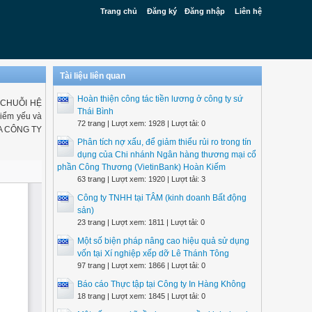
Trang chủ
Đăng ký
Đăng nhập
Liên hệ
Tài liệu liên quan
Hoàn thiện công tác tiền lương ở công ty sứ
A CHUỖI HỆ
Thái Bình
iểm yếu và
72 trang | Lượt xem: 1928 | Lượt tải: 0
A CÔNG TY
Phân tích nợ xấu, để giảm thiểu rủi ro trong tín
dụng của Chi nhánh Ngân hàng thương mại cổ
phần Công Thương (VietinBank) Hoàn Kiếm
63 trang | Lượt xem: 1920 | Lượt tải: 3
Công ty TNHH tại TÂM (kinh doanh Bất động
sản)
23 trang | Lượt xem: 1811 | Lượt tải: 0
Một số biện pháp nâng cao hiệu quả sử dụng
vốn tại Xí nghiệp xếp dỡ Lê Thánh Tông
97 trang | Lượt xem: 1866 | Lượt tải: 0
Báo cáo Thực tập tại Công ty In Hàng Không
18 trang | Lượt xem: 1845 | Lượt tải: 0