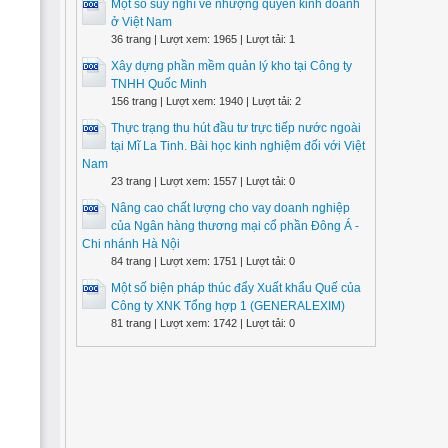
Một số suy nghĩ về nhượng quyền kinh doanh
ở Việt Nam
36 trang | Lượt xem: 1965 | Lượt tải: 1
Xây dựng phần mềm quản lý kho tại Công ty
TNHH Quốc Minh
156 trang | Lượt xem: 1940 | Lượt tải: 2
Thực trạng thu hút đầu tư trực tiếp nước ngoài
tại Mĩ La Tinh. Bài học kinh nghiệm đối với Việt
Nam
23 trang | Lượt xem: 1557 | Lượt tải: 0
Nâng cao chất lượng cho vay doanh nghiệp
của Ngân hàng thương mại cổ phần Đông Á -
Chi nhánh Hà Nội
84 trang | Lượt xem: 1751 | Lượt tải: 0
Một số biện pháp thúc đẩy Xuất khẩu Quế của
Công ty XNK Tổng hợp 1 (GENERALEXIM)
81 trang | Lượt xem: 1742 | Lượt tải: 0