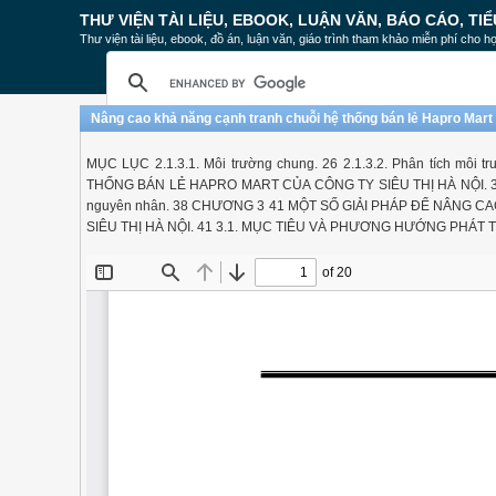
THƯ VIỆN TÀI LIỆU, EBOOK, LUẬN VĂN, BÁO CÁO, TIỂ
Thư viện tài liệu, ebook, đồ án, luận văn, giáo trình tham khảo miễn phí cho họ
Nâng cao khả năng cạnh tranh chuỗi hệ thống bán lẻ Hapro Mart t
MỤC LỤC 2.1.3.1. Môi trường chung. 26 2.1.3.2. Phân tích
THỐNG BÁN LẺ HAPRO MART CỦA CÔNG TY SIÊU THỊ HÀ NỘI. 36 2.
nguyên nhân. 38 CHƯƠNG 3 41 MỘT SỐ GIẢI PHÁP ĐỂ NÂNG
SIÊU THỊ HÀ NỘI. 41 3.1. MỤC TIÊU VÀ PHƯƠNG HƯỚNG PHÁT T