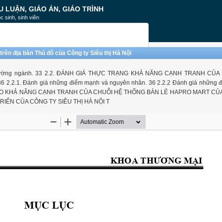
U LUẬN, GIÁO ÁN, GIÁO TRÌNH
c sinh, sinh viên
rên địa bàn Thủ đô của Công ty Siêu thị Hà Nội
 môi trường ngành. 33 2.2. ĐÁNH GIÁ THỰC TRẠNG KHẢ NĂNG CẠNH TRANH CỦ
2.1. Đánh giá những điểm mạnh và nguyên nhân. 36 2.2.2 Đánh giá những đ
 CAO KHẢ NĂNG CẠNH TRANH CỦA CHUỖI HỆ THỐNG BÁN LẺ HAPRO MART CỦ
RIỂN CỦA CÔNG TY SIÊU THỊ HÀ NỘI T