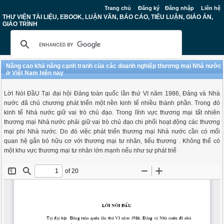
Trang chủ
Đăng ký
Đăng nhập
Liên hệ
THƯ VIỆN TÀI LIỆU, EBOOK, LUẬN VĂN, BÁO CÁO, TIỂU LUẬN, GIÁO ÁN,
GIÁO TRÌNH
Nâng cao khả năng cạnh tranh của các doanh nghiệp thương mại Nhà nước
ở Việt Nam hiện nay
LờI NóI ĐầU Tại đại hội Đảng toàn quốc lần thứ VI năm 1986, Đảng và Nhà
nước đã chủ chương phát triển một nền kinh tế nhiều thành phần. Trong đó
kinh tế Nhà nước giữ vai trò chủ đạo. Trong lĩnh vực thương mại tất nhiên
thương mại Nhà nước phải giữ vai trò chủ đạo chi phối hoạt động các thương
mại phi Nhà nước. Do đó việc phát triển thương mại Nhà nước cần có mối
quan hệ gắn bó hữu cơ với thương mại tư nhân, tiểu thương . Không thể có
một khu vực thương mại tư nhân lớn mạnh nếu như sự phát triể