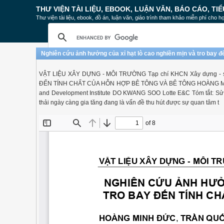
THƯ VIỆN TÀI LIỆU, EBOOK, LUẬN VĂN, BÁO CÁO, TIỂ
Thư viện tài liệu, ebook, đồ án, luận văn, giáo trình tham khảo miễn phí cho họ
Nghiên cứu ảnh hưởng của xỉ hạt lò cao nghiền mịn và tro bay đế
VẬT LIỆU XÂY DỰNG - MÔI TRƯỜNG Tạp chí KHCN Xây dựng 
ĐẾN TÍNH CHẤT CỦA HỖN HỢP BÊ TÔNG VÀ BÊ TÔNG HOÀNG MI
and Development Institute DO KWANG SOO Lotte E&C Tóm tắt: Sử dụ
thải ngày càng gia tăng đang là vấn đề thu hút được sự quan tâm t