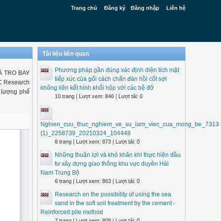
Trang chủ
Đăng ký
Đăng nhập
Liên hệ
Tài liệu liên quan
Phương pháp gần đúng xác định diện tích mặt
À TRO BAY
tiếp xúc của gối cách chấn đàn hồi cốt sợi
 Research
không liên kết hình khối hộp với các bệ đỡ
t lượng phế
10 trang | Lượt xem: 846 | Lượt tải: 0
Nghien_cuu_thuc_nghiem_ve_su_lam_viec_cua_mong_be_7313
(1)_2258739_20210324_104448
8 trang | Lượt xem: 873 | Lượt tải: 0
Những thuận lợi và khó khăn khi thực hiện đầu
tư xây dựng giao thông khu vực duyên Hải
Nam Trung Bộ
6 trang | Lượt xem: 863 | Lượt tải: 0
Research on the possibility of using the sea
sand in the soft soil treatment by the cement -
Reinforced pile method
7 trang | Lượt xem: 808 | Lượt tải: 0