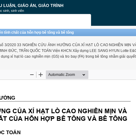
U LUẬN, GIÁO ÁN, GIÁO TRÌNH
c sinh, sinh viên
n tính chất của hỗn hợp bê tông và bê tông
- số 3/2020 33 NGHIÊN CỨU ẢNH HƯỞNG CỦA XỈ HẠT LÒ CAO NGHIỀN MỊN V
NH ĐỨC, TRẦN QUỐC TOÁN Viện KHCN Xây dựng LEE SANG HYUN Lotte E&C
ng xỉ hạt lò cao nghiền mịn (GS) và tro bay (FA) trong bê tông nhằm giải quyế