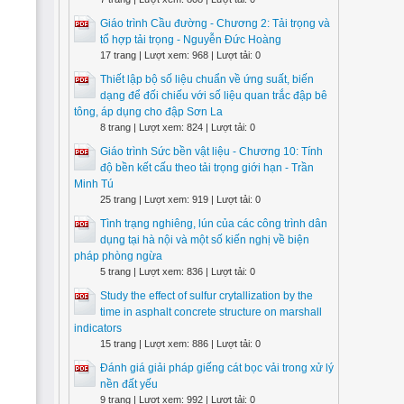
Giáo trình Cầu đường - Chương 2: Tải trọng và
tổ hợp tải trọng - Nguyễn Đức Hoàng
17 trang | Lượt xem: 968 | Lượt tải: 0
Thiết lập bộ số liệu chuẩn về ứng suất, biến
dạng để đối chiếu với số liệu quan trắc đập bê
tông, áp dụng cho đập Sơn La
8 trang | Lượt xem: 824 | Lượt tải: 0
Giáo trình Sức bền vật liệu - Chương 10: Tính
độ bền kết cấu theo tải trọng giới hạn - Trần
Minh Tú
25 trang | Lượt xem: 919 | Lượt tải: 0
Tình trạng nghiêng, lún của các công trình dân
dụng tại hà nội và một số kiến nghị về biện
pháp phòng ngừa
5 trang | Lượt xem: 836 | Lượt tải: 0
Study the effect of sulfur crytallization by the
time in asphalt concrete structure on marshall
indicators
15 trang | Lượt xem: 886 | Lượt tải: 0
Đánh giá giải pháp giếng cát bọc vải trong xử lý
nền đất yếu
9 trang | Lượt xem: 992 | Lượt tải: 0