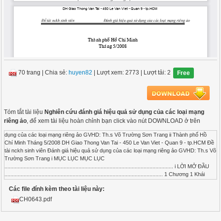
70 trang
|
Chia sẻ:
huyen82
| Lượt xem: 2773
| Lượt tải: 2
Free
Tóm tắt tài liệu
Nghiên cứu đánh giá hiệu quả sử dụng của các loại mạng
riêng ảo
, để xem tài liệu hoàn chỉnh bạn click vào nút DOWNLOAD ở trên
dụng của các loại mạng riêng ảo GVHD: Th.s Võ Trường Sơn Trang ii Thành phố Hồ Chí Minh Tháng 5/2008 DH Giao Thong Van Tai - 450 Le Van Viet - Quan 9 - tp.HCM Đề tài nckh sinh viên Đánh giá hiệu quả sử dụng của các loại mạng riêng ảo GVHD: Th.s Võ Trường Sơn Trang i MỤC LỤC MỤC LỤC .................................................................................................................. i LỜI MỞ ĐẦU ........................................................................................................... 1 Chương 1 Khái quát về VPN .................................................................................... 2 1.1 Sự phát triển của các loại VPN ...........................................................................2 1.2 Khái niệm mạng riêng ảo. ...................................................................................3 1.3 Các thành phần cơ bản của VPN .........................................................................4 1.3.1 Máy chủ VPN. .............................................................................................4 1.3.2 Máy khách VPN. ..........................................................................................5 1.3.3 Bộ định tuyến VPN. .....................................................................................5 1.3.4 Bộ tập trung VPN. ........................................................................................7 1.3.5 Cổng nối VPN. .............................................................................................7 1.3.6 Tường lửa ....................................................................................................7 1.4 Các giao thức xây dựng IP-VPN ....................................................................... 10 1.4.1 IP Security ................................................................................................. 10 1.4.2 Giao thức đường hầm điểm-điểm PPTP ..................................................... 13 1.4.3 Giao thức đường hầm lớp 2 L2TP .............................................................. 16 Chương 2 .Đánh giá chung về hiệu quả sử dụng của mạng riêng ảo .................... 23 2.1 Các tiêu chí để đánh giá hiệu quả mạng sử dụng giải pháp VPN ........................... 23 2.2 Ưu điểm và khuyết điểm của VPN .................................................................... 24 2.2.1 Ưu điểm: .................................................................................................... 24 2.2.2 Khuyết điểm: ............................................................................................. 25 Chương 3 . Đánh giá hiệu quả sử dụng các loại VPN ............................................ 26 3.1 Đánh giá các loại VPN phân theo chức năng kết nối ......................................... 26 3.1.1 VPN truy cập từ xa:.................................................................................... 26 3.1.2 Intranet VPN: ............................................................................................. 28 3.1.3 Extraner VPN:............................................................................................ 30 3.2 Đánh giá các loại VPN phụ thuộc vào sự thực thi ............................................. 32 3.2.1 VPN phụ thuộc........................................................................................... 32 3.2.2 VPN độc lập ............................................................................................... 33 3.2.3 VPN hỗn hợp ............................................................................................. 33 3.3 Đánh giá các loại VPN dựa trên độ an tồn ....................................................... 35 3.3.1 VPN router tới router ................................................................................. 35 3.3.2 VPN tường lửa tới tường lửa ...................................................................... 37 3.3.3 VPN được khởi tạo bởi khách hàng : .......................................................... 39 3.3.4 VPN trực tiếp ............................................................................................. 40 3.4 Đánh giá VPN dựa theo lớp .............................................................................. 41 3.4.1 VPN lớp liên kết ........................................................................................ 41 3.4.2 VPN lớp mạng ........................................................................................... 43 3.5 Đánh giá các loại VPN dựa trên qui mơ mạng .................................................. 44 3.5.1 VPN cĩ quy mơ nhỏ ................................................................................... 44 3.5.2 VPN cĩ quy mơ nhỏ tới trung bình ............................................................. 44 3.5.3 VPN cĩ quy mơ trung bình ......................................................................... 45 3.5.4 VPN cĩ quy mơ trung bình đến lớn. ........................................................... 46 3.5.5 VPN cĩ quy mơ rất lớn............................................................................... 46 DH Giao Thong Van Tai - 450 Le Van Viet - Quan 9 - tp.HCM Đề tài nckh sinh viên Đánh giá hiệu quả sử dụng của các loại mạng riêng ảo GVHD: Th.s Võ Trường Sơn Trang ii 3.6 Đánh giá hiệu quả của VPN - MPLS ................................................................ 47 3.6.1 Tổng quan về VPN - MPLS ...................................................................... 47 3.6.2 Nhược điểm của VPN truyền thống. ........................................................... 48 3.6.3 Ưu điểm của MPLS VPN. .......................................................................... 51 3.6.4 Đánh giá hiệu quả của VPN MPLS ............................................................ 53 3.7 Đánh giá chi phí cung cấp dịch vụ truyền dữ liệu của một số nhà cung cấp dịch vụ tại Việt Nam ...................................................................................................... 55 3.7.1 Leased lines ............................................................................................... 55 3.7.2 Frame Relay ............................................................................................... 56 3.7.3 VPN ........................................................................................................... 56 3.7.4 Dịch vụ MegaWAN ................................................................................... 58 3.7.5 Đánh giá chung .......................................................................................... 61 KẾT LUẬN ............................................................................................................. 62 THUẬT NGỮ VIẾT TẮT....................................................................................... 63 TÀI LIỆU THAM KHẢO ...................................................................................... 65 Mục lục hình: Hình 1-1 : Mơ hình VPN ..............................................................................................3 Hình 1-2 : Các thành phần cơ bản của VPN .................................................................4 Hình 1-3: Khuơn dạng gĩi tin IPv4 trước và sau khi xử lý AH ................................... 11 Hình 1-4 : Khuơn dạng gĩi tin Ipv6 trước và sau khi xử lí AH ................................... 12 Hình 1-5: Khuơn dạng gĩi tin IPv4 trước và sau khi xử lý ESP .................................. 12 Hình 1-6: Khuơn dạng gĩi tin IPv4 trước và sau khi xử lý ESP .................................. 13 Hình 1-7 : Kiến trúc của PPTP ................................................................................... 14 Hình 1-8 : Đĩng gĩi PPTP/GRE ................................................................................ 14 Hình 1-9 : Cấu trúc gĩi dữ liệu trong đường hầm PPTP. ........................................... 15 Hình 1-10 : Đường hầm L2TP ................................................................................... 17 Hình 1-11 : Quá trình tạo đường hầm L2TP ............................................................... 19 Hình 1-12 : Quá trình đĩng gĩi dữ liệu trong đường hầm L2TP ................................. 20 Hình 1-13 : Quá trình mở gĩi dữ liệu trong đường hầm L2TP .................................... 21 Hình 3-1: Phương thức truy cập từ xa truyền thống .................................................... 26 Hình 3-2: VPN truy nhập từ xa .................................................................................. 27 Hình 3-3 : Mơ hình Intranet sử dụng mạng trục WAN ............................................... 28 Hình 3-4 : Mơ hình Intranet xây dựng dựa trên VPN.................................................. 29 Hình 3-5 : Mơ hình mạng Extranet truyền thống ........................................................ 30 Hình 3-6 : Mơ hình Extranet xây dựng dựa trên VPN ................................................ 31 Hình 3-7 : Cấu trúc VPN phụ thuộc ........................................................................... 32 Hình 3-8 : Cấu trúc VPN độc lập ............................................................................... 33 Hình 3-9 : VPN hỗn hợp, cĩ sự tham gia điều khiển của người dùng và nhà cung cấp dịch vụ ................................................................................................................ 34 Hình 3-10 : Cấu trúc VPN hỗn hợp nhưng cĩ sự điều khiển của nhiều nhà cung cấp .. 34 Hình 3-11 : Đường hầm đơn giao thức theo yêu cầu router tới router ......................... 35 Hình 3-12 : Đường hầm đa giao thức theo yêu cầu router tới router ........................... 36 Hình 3-13 : Các phiên VPN mã hĩa theo yêu cầu ...................................................... 37 Hình 3-14 : Đường hầm đơn giao thức theo yêu cầu tường lửa tới tường lửa ............. 38 DH Giao Thong Van Tai - 450 Le Van Viet - Quan
Các file đính kèm theo tài liệu này:
CH0643.pdf