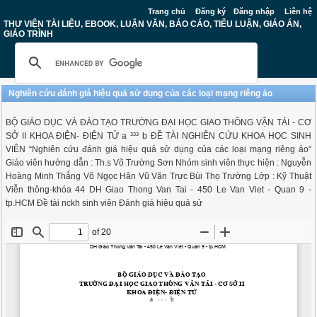
Trang chủ
Đăng ký
Đăng nhập
Liên hệ
THƯ VIỆN TÀI LIỆU, EBOOK, LUẬN VĂN, BÁO CÁO, TIỂU LUẬN, GIÁO ÁN,
GIÁO TRÌNH
Nghiên cứu đánh giá hiệu quả sử dụng của các loại mạng riêng ảo
BỘ GIÁO DỤC VÀ ĐÀO TẠO TRƯỜNG ĐẠI HỌC GIAO THÔNG VẬN TẢI - CƠ
SỞ II KHOA ĐIỆN- ĐIỆN TỬ a ³³³ b ĐỀ TÀI NGHIÊN CỨU KHOA HỌC SINH
VIÊN “Nghiên cứu đánh giá hiệu quả sử dụng của các loại mạng riêng ảo”
Giáo viên hướng dẫn : Th.s Võ Trường Sơn Nhóm sinh viên thực hiện : Nguyễn
Hoàng Minh Thắng Võ Ngọc Hân Vũ Văn Trực Bùi Thọ Trường Lớp : Kỹ Thuật
Viễn thông-khóa 44 DH Giao Thong Van Tai - 450 Le Van Viet - Quan 9 -
tp.HCM Đề tài nckh sinh viên Đánh giá hiệu quả sử