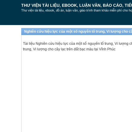
THƯ VIỆN TÀI LIỆU, EBOOK, LUẬN VĂN, BÁO CÁO, TIỂ
Thư viện tài liệu, ebook, đồ án, luận văn, giáo trình tham khảo miễn phí cho họ
Nghiên cứu hiệu lực của một số nguyên tố trung, Vi lượng cho câ
Tài liệu Nghiên cứu hiệu lực của một số nguyên tố trung, Vi lượng c
trung, Vi lượng cho cây lạc trên đất bạc màu tại Vĩnh Phúc