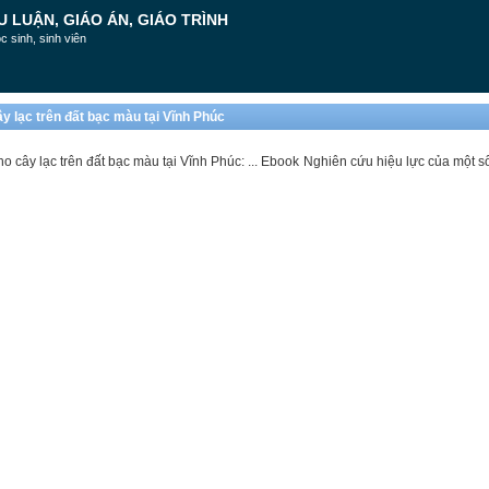
U LUẬN, GIÁO ÁN, GIÁO TRÌNH
c sinh, sinh viên
y lạc trên đất bạc màu tại Vĩnh Phúc
ho cây lạc trên đất bạc màu tại Vĩnh Phúc: ... Ebook Nghiên cứu hiệu lực của một s