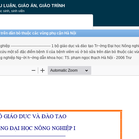
U LUẬN, GIÁO ÁN, GIÁO TRÌNH
c sinh, sinh viên
trên đàn bò thuộc các vùng phụ cận Hà Nội
-------------------------------- 1 bộ giáo dục và đào tạo Tr−ờng Đại học Nông nghiệp
ơn nghiên cứu một số đặc điểm bệnh lí của bệnh viêm vú ở bò sữa trên đàn bò thuộc các 
ông nghiệp Ng−ời h−ớng dẫn khoa học: TS. phạm ngọc thạch Hà Nội - 2006 Trư