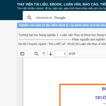
THƯ VIỆN TÀI LIỆU, EBOOK, LUẬN VĂN, BÁO CÁO, TIỂ
Thư viện tài liệu, ebook, đồ án, luận văn, giáo trình tham khảo miễn phí cho họ
Nghiên cứu một số đặc điểm bệnh lý của bệnh viêm vú ở bò sữa 
Trường ðại học Nụng nghiệp 1 - Luận văn Thạc sỹ khoa học Nụng nghiệp 
-------------------------------------------------------- Phan nguyễn s
hà nội Chuyên ngành : Thú y M số : 60.62.50 Luận văn thạc sĩ n