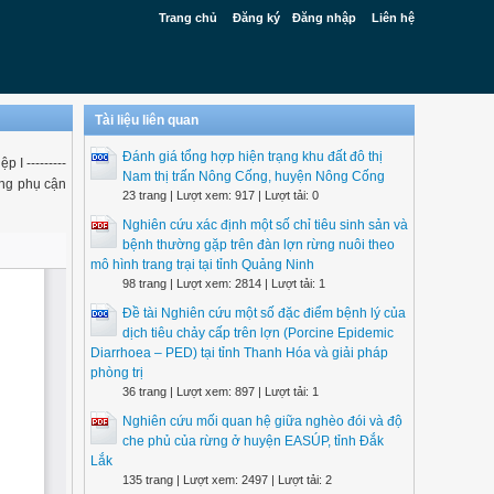
Trang chủ
Đăng ký
Đăng nhập
Liên hệ
Tài liệu liên quan
Đánh giá tổng hợp hiện trạng khu đất đô thị
 I ---------
Nam thị trấn Nông Cống, huyện Nông Cống
vùng phụ cận
23 trang | Lượt xem: 917 | Lượt tải: 0
Nghiên cứu xác định một số chỉ tiêu sinh sản và
bệnh thường gặp trên đàn lợn rừng nuôi theo
mô hình trang trại tại tỉnh Quảng Ninh
98 trang | Lượt xem: 2814 | Lượt tải: 1
Đề tài Nghiên cứu một số đặc điểm bệnh lý của
dịch tiêu chảy cấp trên lợn (Porcine Epidemic
Diarrhoea – PED) tại tỉnh Thanh Hóa và giải pháp
phòng trị
36 trang | Lượt xem: 897 | Lượt tải: 1
Nghiên cứu mối quan hệ giữa nghèo đói và độ
che phủ của rừng ở huyện EASÚP, tỉnh Đắk
Lắk
135 trang | Lượt xem: 2497 | Lượt tải: 2