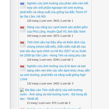
Nghiên cứu ảnh hưởng của phân viên nén kết
hợp với chế phẩm Agrotain tới sinh trưởng,
phát triển và năng suất của giống lúa Bắc Thơm 07
tại Gia Lâm, Hà Nội
120 trang | Lượt xem: 3815 | Lượt tải: 1
Nâng cao năng lực cạnh tranh sản phẩm gốm
của Phù Lãng, Huyện Quế Võ, tỉnh Bắc Ninh
164 trang | Lượt xem: 3072 | Lượt tải: 1
Tình hình sâu hại Đậu đũa và thiên địch của
chúng (nhóm bắt mồi), Diễn biến mật độ của
loài sâu đục quả chính vụ Hè thu 2007 và vụ Xuân
hè 2008 tại Văn Lâm - Hưng Yên và vùng phụ cận
118 trang | Lượt xem: 3240 | Lượt tải: 5
Nghiên cứu ảnh hưởng của tỷ lệ đạm và kali
dạng viên nén trên các nền đạm khác nhau đến
sự sinh trưởng, phát triển và năng suất giống Ngô
LVN4
132 trang | Lượt xem: 2402 | Lượt tải: 3
Bài Báo cáo Tính chất vật lý của môi trường
nước - Ánh sáng và môi trường nước - Độ trong độ
đục - Nhiệt độ
21 trang | Lượt xem: 973 | Lượt tải: 0