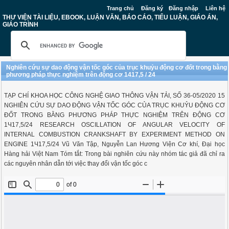
Trang chủ
Đăng ký
Đăng nhập
Liên hệ
THƯ VIỆN TÀI LIỆU, EBOOK, LUẬN VĂN, BÁO CÁO, TIỂU LUẬN, GIÁO ÁN,
GIÁO TRÌNH
Nghiên cứu sự dao động vận tốc góc của trục khuỷu động cơ đốt trong bằng
phương pháp thực nghiệm trên động cơ 1417,5 / 24
TẠP CHÍ KHOA HỌC CÔNG NGHỆ GIAO THÔNG VẬN TẢI, SỐ 36-05/2020 15
NGHIÊN CỨU SỰ DAO ĐỘNG VẬN TỐC GÓC CỦA TRỤC KHUỶU ĐỘNG CƠ
ĐỐT TRONG BẰNG PHƯƠNG PHÁP THỰC NGHIỆM TRÊN ĐỘNG CƠ
1Ч17,5/24 RESEARCH OSCILLATION OF ANGULAR VELOCITY OF
INTERNAL COMBUSTION CRANKSHAFT BY EXPERIMENT METHOD ON
ENGINE 1Ч17,5/24 Vũ Văn Tập, Nguyễn Lan Hương Viện Cơ khí, Đại học
Hàng hải Việt Nam Tóm tắt: Trong bài nghiên cứu này nhóm tác giả đã chỉ ra
các nguyên nhân dẫn tới việc thay đổi vận tốc góc c