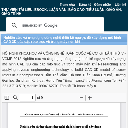
Trang chủ
Đăng ký
Đăng nhập
Liên hệ
THƯ VIỆN TÀI LIỆU, EBOOK, LUẬN VĂN, BÁO CÁO, TIỂU LUẬN, GIÁO ÁN,
GIÁO TRÌNH
Nghiên cứu và ứng dụng công nghệ thiết kế ngược để xây dựng mô hình
CAD 3D của cặp rôto trục vít trong máy nén khí
HỘI NGHỊ KHOA HỌC VÀ CÔNG NGHỆ TOÀN QUỐC VỀ CƠ KHÍ LẦN THỨ V -
VCME 2018 Nghiên cứu và ứng dụng công nghệ thiết kế ngược để xây dựng
mô hình CAD 3D của cặp rôto trục vít trong máy nén khí Researching and
applying reverse engineering technology to build CAD 3D model of screw
rotors in air compressor s Trần Thế Văn*, Đỗ Anh Tuấn Khoa Cơ khí, Trường
Đại học Sư phạm Kỹ thuật Hưng Yên *Email:
vanct4.hut@gmail.com
Tel: +84-
221.3.713.519; Mobile: 0904162701 Tóm tắt Từ khóa: Máy n