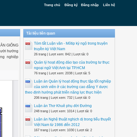
Trang chủ
Đăng ký
Đăng nhập
Liên hệ
Tài liệu liên quan
Tóm tắt Luận văn - Môtip kỳ ngộ trong truyện
HÂN GIỐNG
truyền kỳ Việt Nam
gười hướng
26 trang | Lượt xem: 842 | Lượt tải: 0
ng nghiệp
Quản lý hoạt động đào tạo của trường tư thục
ngoại ngữ Việt Anh tại TP.HCM
76 trang | Lượt xem: 2038 | Lượt tải: 5
Luận án Quản lý hoạt động thực tập tốt nghiệp
của sinh viên ở các trường cao đẳng Y dược
theo định hướng phát triển năng lực thực hiện
206 trang | Lượt xem: 732 | Lượt tải: 0
Luận án Thơ Khuê phụ đời Đường
248 trang | Lượt xem: 1014 | Lượt tải: 0
Luận án Nghệ thuật nghịch dị trong tiểu thuyết
Việt Nam từ 1986 đến 2012
167 trang | Lượt xem: 1030 | Lượt tải: 2