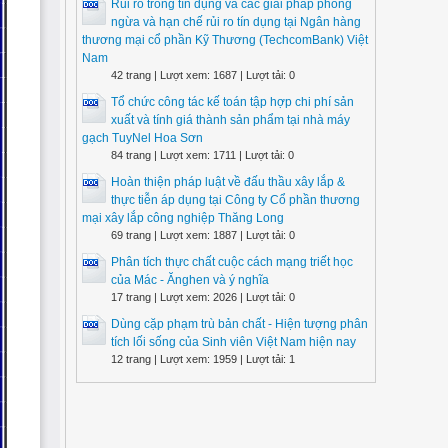
Rủi ro trong tín dụng và các giải pháp phòng
ngừa và hạn chế rủi ro tín dụng tại Ngân hàng
thương mại cổ phần Kỹ Thương (TechcomBank) Việt
Nam
42 trang | Lượt xem: 1687 | Lượt tải: 0
Tổ chức công tác kế toán tập hợp chi phí sản
xuất và tính giá thành sản phẩm tại nhà máy
gạch TuyNel Hoa Sơn
84 trang | Lượt xem: 1711 | Lượt tải: 0
Hoàn thiện pháp luật về đấu thầu xây lắp &
thực tiễn áp dụng tại Công ty Cổ phần thương
mại xây lắp công nghiệp Thăng Long
69 trang | Lượt xem: 1887 | Lượt tải: 0
Phân tích thực chất cuộc cách mạng triết học
của Mác - Ănghen và ý nghĩa
17 trang | Lượt xem: 2026 | Lượt tải: 0
Dùng cặp phạm trù bản chất - Hiện tượng phân
tích lối sống của Sinh viên Việt Nam hiện nay
12 trang | Lượt xem: 1959 | Lượt tải: 1