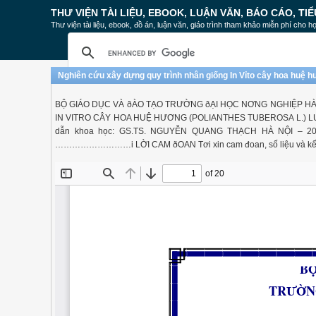
THƯ VIỆN TÀI LIỆU, EBOOK, LUẬN VĂN, BÁO CÁO, TIỂ
Thư viện tài liệu, ebook, đồ án, luận văn, giáo trình tham khảo miễn phí cho họ
Nghiên cứu xây dựng quy trình nhân giống In Vỉto cây hoa huệ h
BỘ GIÁO DỤC VÀ ðÀO TẠO TRƯỜNG ðẠI HỌC NƠNG NGHIỆP HÀ N
IN VITRO CÂY HOA HUỆ HƯƠNG (POLIANTHES TUBEROSA L.) LUẬN
dẫn khoa học: GS.TS. NGUYỄN QUANG THẠCH HÀ NỘI – 2009
………………………i LỜI CAM ðOAN Tơi xin cam đoan, số liệu và kết q