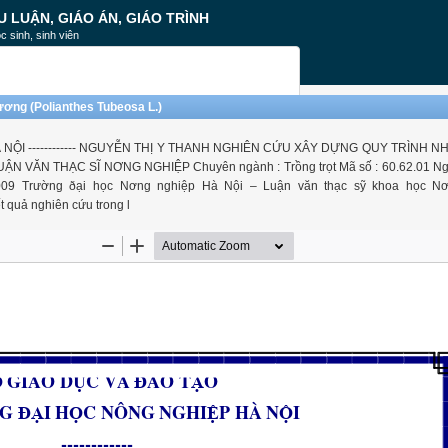
U LUẬN, GIÁO ÁN, GIÁO TRÌNH
c sinh, sinh viên
ương (Polianthes Tubeosa L.)
ỘI ------------ NGUYỄN THỊ Y THANH NGHIÊN CỨU XÂY DỰNG QUY TRÌNH N
 VĂN THẠC SĨ NƠNG NGHIỆP Chuyên ngành : Trồng trọt Mã số : 60.62.01 N
 Trường ðại học Nơng nghiệp Hà Nội – Luận văn thạc sỹ khoa học Nơ
uả nghiên cứu trong l