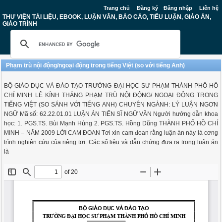
Trang chủ
Đăng ký
Đăng nhập
Liên hệ
THƯ VIỆN TÀI LIỆU, EBOOK, LUẬN VĂN, BÁO CÁO, TIỂU LUẬN, GIÁO ÁN,
GIÁO TRÌNH
Phạm trù nội động/ngoại động trong tiếng Việt (so với tiếng Anh)
BỘ GIÁO DỤC VÀ ĐÀO TẠO TRƯỜNG ĐẠI HỌC SƯ PHẠM THÀNH PHỐ HỒ
CHÍ MINH LÊ KÍNH THẮNG PHẠM TRÙ NỘI ĐỘNG/ NGOẠI ĐỘNG TRONG
TIẾNG VIỆT (SO SÁNH VỚI TIẾNG ANH) CHUYÊN NGÀNH: LÝ LUẬN NGƠN
NGỮ Mã số: 62.22.01.01 LUẬN ÁN TIẾN SĨ NGỮ VĂN Người hướng dẫn khoa
học: 1. PGS.TS. Bùi Mạnh Hùng 2. PGS.TS. Hồng Dũng THÀNH PHỐ HỒ CHÍ
MINH – NĂM 2009 LỜI CAM ĐOAN Tơi xin cam đoan rằng luận án này là cơng
trình nghiên cứu của riêng tơi. Các số liệu và dẫn chứng đưa ra trong luận án
là