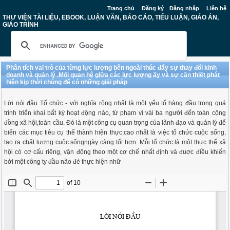
Trang chủ
Đăng ký
Đăng nhập
Liên hệ
THƯ VIỆN TÀI LIỆU, EBOOK, LUẬN VĂN, BÁO CÁO, TIỂU LUẬN, GIÁO ÁN,
GIÁO TRÌNH
Phân tích vai trò của từng lực lượng bên ngoài thúc đẩy sự thay đổi kinh
doanh và quản lý .Mối quan hệ giữa các lực lượng ấy và sự cần thiết phát
hiện kịp thời chúng để có những giải pháp
Lời nói đầu Tổ chức - với nghĩa rộng nhất là một yếu tố hàng đầu trong quá
trình triển khai bất kỳ hoạt động nào, từ phạm vi vài ba người đến toàn cộng
đồng xã hội,toàn cầu. Đó là một công cụ quan trọng của lãnh đạo và quản lý để
biến các mục tiêu cụ thể thành hiện thực;cao nhất là việc tổ chức cuộc sống,
tạo ra chất lượng cuộc sốngngày càng tốt hơn. Mỗi tổ chức là một thực thể xã
hội có cơ cấu riêng, vận động theo một cơ chế nhất định và đuợc điều khiển
bởi một công ty đầu não đẻ thực hiện nhữ